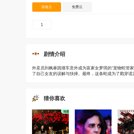
加速云
免费云
1
剧情介绍
外卖员刘枫睿因撞车意外成为富家女梦琪的“宠物蛇管家
了自己女友的误解与抉择。最终，这条蛇成为了戳穿谎
猜你喜欢