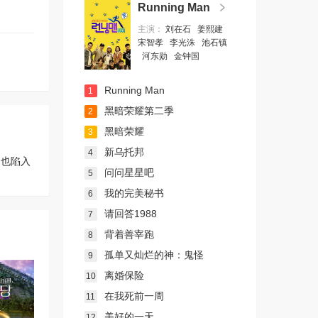
Running Man
主演：
刘在石
姜熙建
宋智孝
李光洙
池石镇
河东勋
金钟国
Running Man
1
黑暗荣耀第二季
2
黑暗荣耀
3
新乌托邦
4
，也陷入
问问星星吧
5
我的完美秘书
6
请回答1988
7
背着善宰跑
8
孤单又灿烂的神：鬼怪
9
离婚保险
10
在我死前一周
11
美好的一天
12