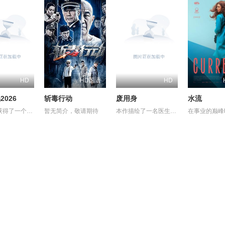
HD
HD国语
HD
026
斩毒行动
废用身
水流
一名男子获得了一个人工智能机器人，以应对刚刚去世的妻子的去世。 为了创造一个真正有知觉的伴侣，他无意中把一个无害的爱情机器人变成了一个致命的灵魂伴侣。
暂无简介，敬请期待
本作描绘了一名医生，因一种围绕“废用身”——因瘫痪等原因已无恢复可能的四肢——的治疗方法，而一步步踏入在追求理想的理性与疯狂之间摇摆的危险领域。在某座城镇的日间照护中心里，一种突破性的疗法在老年人之间悄然流传：对患者进行废用身切除后，不仅“身体和心情都变轻松了”，甚至“原本严厉的性格也变得温和”，出现了看似积极的副作用。听闻此事的编辑矢仓察觉到其可能为老年医疗带来革命性变革，遂向开发该疗法的院长漆原提出出书邀约。然而，关于该照护中心的内部举报被泄露至周刊杂志，加之患者家中发生的一起事件，事态骤然逆转，真相逐渐陷入黑暗。 本片改编自久坂部羊的同名原著小说。