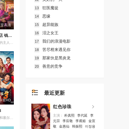
狂医魔徒
13
恶缘
14
超异能族
15
新至高清
泪之女王
16
奇怪的零食店 钱天堂
我们的浪漫电影
17
该剧讲述神秘的主人洪子卖能够实现人们愿望的神秘零食，以及人们来到那里展开一段魔法般的故事。
苦尽柑来遇见你
18
那家伙是黑炎龙
19
善意的竞争
20
最近更新
新至HD
红色珍珠
3
主演：
朴真熙
李代延
李
讲述了阿斯勒和塞尔坎在休产假期间接到紧急电话，被迫穿越时空，带着孩子们踏上迄今为止最具挑战性的任务。
元宗
李应敬
李甫姫
金宣
敬
金惠仙
韩振熙
이정용