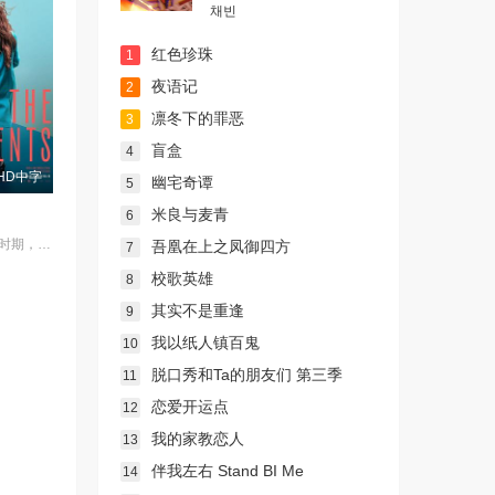
채빈
红色珍珠
1
夜语记
2
凛冬下的罪恶
3
盲盒
4
HD中字
幽宅奇谭
5
米良与麦青
6
在事业的巅峰时期，34岁的阿根廷造型师丽娜在瑞士的一场颁奖典礼后，被一种突如其来的冲动驱使。回到布宜诺斯艾利斯后，她什么也没说，但她内心深处似乎发生了某种变化——这种变化是安静且无形的，它悄然地解开了她以为自己早已抛在脑后的过去。
吾凰在上之凤御四方
7
校歌英雄
8
其实不是重逢
9
我以纸人镇百鬼
10
脱口秀和Ta的朋友们 第三季
11
恋爱开运点
12
我的家教恋人
13
伴我左右 Stand BI Me
14