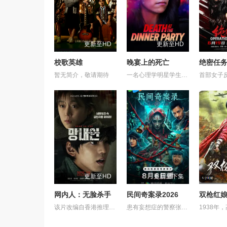
更新至HD
更新至HD
校歌英雄
晚宴上的死亡
绝密任
暂无简介，敬请期待
一名心理学明星学生在一次教师派对上死亡后，安德莉亚·吉布斯和她的儿子伊桑被卷入了著名教授艾伦·杰克逊的危险操纵之中——一个不惜一切代价掩盖真相的人。
更新至HD
更新至下集
网内人：无脸杀手
民间奇案录2026
双枪红
该片改编自香港推理小说家陈浩基的知名小说《网内人》，讲述了私家侦探与委托人联手追查网络杀手的故事。
患有妄想症的警察张天盛遇上一起离奇的神像杀人事件，勘案过程中，牵引出“婴胎报仇”，“娘娘索命”等一连串妖异事件，张天盛虽被种种诡怪幻象阻碍，却坚信这是藏在迷信后的人为诡计，勇于向封建传统宣战，敢于破除流传已久的迷信糟粕，最终，在战胜妄想症的同时，成功还原真相，伸张正义。