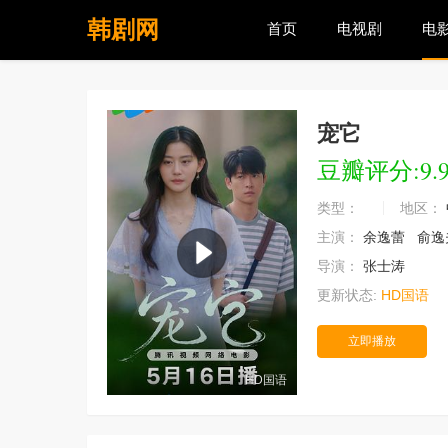
韩剧网
首页
电视剧
电
宠它
豆瓣评分:9.
类型：
地区：
主演：
余逸蕾
俞逸
导演：
张士涛
更新状态:
HD国语
立即播放
HD国语