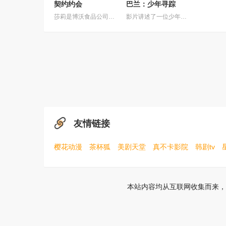
契约约会
巴兰：少年寻踪
莎莉是博沃食品公司的食品分析师，如今陷入财务困境，她答应为挚友雅斯敏牵线搭桥，为她安排相亲。原来，雅斯敏的约会对象是乌塔玛，博沃食品公司的继承人，名声赫赫。乌塔玛本人也是在祖父博沃的坚持下才答应了相亲。乌塔玛要求莎莉继续这场相亲闹剧，以克服艾扬·博沃坚持要撮合的麻烦。现在，莎莉必须设法解决家庭经济问题，隐瞒自己博沃食品公司员工的身份，并成为乌塔玛的约会对象。
影片讲述了一位少年在动荡的童年中长大，母亲又突然失踪后，他踏上了寻母之旅。这不仅是对母亲下落的追寻，更是他探寻身世真相、寻求内心释怀的过程。
友情链接
樱花动漫
茶杯狐
美剧天堂
真不卡影院
韩剧tv
本站内容均从互联网收集而来，