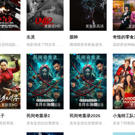
更新至HD
更新至HD
更新至高清
更
务
生灵
眼眸
首部女子反恐特战队电影，面对恐怖主义恶势力，“最飒女子反恐特战队”临危受命，精英队长陈梓静（于文文 饰）率队员金凤（卢靖姗 饰）、齐燕（蒋璐霞 饰）、宁宝儿（屈菁菁 饰）等全队出击，“绝密任务”限时12小时内完成！神秘人蝙蝠（余文乐 饰）笑里藏刀、正邪难辨，任务险度远超想象！机械骨骼铠甲装备、恐怖组织侵扰、病毒危机、导弹威胁轮番上阵……时间紧迫，危境当前，机智勇敢、巧战善战的她们能否绝地反击、力挽狂澜？
电影讲述了阿吉布，一名在坎努尔地区达玛达姆警察局实习的副督察的故事，根据真实事件改编。
围绕因患有家族遗传病而导致视力逐渐丧失的摄影师瑞真展开。在面对跨越视力障碍、好不容易成为陶艺家却离奇身亡的双胞胎妹妹瑞音时，瑞真孤身一人踏上了挖掘死亡真相的道路，并在黑暗的边缘与隐藏的真相正面交锋。申敏儿在片中一人分饰两角。
更新至HD
HD国语
HD国语
更
娘子
民间奇案录2
民间奇案录2026
小鬼特工队
1938年，高胜男新婚之日，丈夫被日军残害，父辈亦遭屠戮。她举枪聚义，屡袭敌寇威震四方，后得八路军指点决心投身革命。日军欲诱杀高胜男，她孤身赴战舍命换乡亲周全。千钧一发间，八路军突袭而至全歼敌寇，高胜男血染沙场，生死未卜……
患有妄想症的警察张天盛遇上一起离奇的神像杀人事件，勘案过程中，牵引出“婴胎报仇”，“娘娘索命”等一连串妖异事件，张天盛虽被种种诡怪幻象阻碍，却坚信这是藏在迷信后的人为诡计，勇于向封建传统宣战，敢于破除流传已久的迷信糟粕，最终，在战胜妄想症的同时，成功还原真相，伸张正义。
患有妄想症的警察张天盛遇上一起离奇的神像杀人事件，勘案过程中，牵引出“婴胎报仇”，“娘娘索命”等一连串妖异事件，张天盛虽被种种诡怪幻象阻碍，却坚信这是藏在迷信后的人为诡计，勇于向封建传统宣战，敢于破除流传已久的迷信糟粕，最终，在战胜妄想症的同时，成功还原真相，伸张正义。