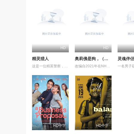
HD
HD
精灵猎人
奥莉佛是狗，（天哪！！）这家伙电影版
灵魂伴侣2
这是一位精英警察，同时也是精灵猎手。在调查一系列血腥谋杀案的过程中，他面临着来自超自然界的威胁。为了维护两个世界的平衡，他必须与精灵之王展开一场激烈的战斗。
改编自2021年在NHK播出的同名剧集，只有狭间县警鉴识科警犬组的训犬员青叶一平（池松壮亮 饰）能够看到自己的警犬搭档奥莉佛（小田切让 饰）是一个沉溺于烟酒和女色的中年大叔，穿着狗狗布偶装（在其他人眼里，他是一只普通的狗）。
HD中字
HD中字