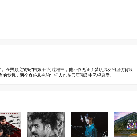
”。在照顾宠物蛇“白娘子”的过程中，他不仅见证了梦琪男友的虚伪背叛
言的契机，两个身份悬殊的年轻人也在层层闹剧中觅得真爱。