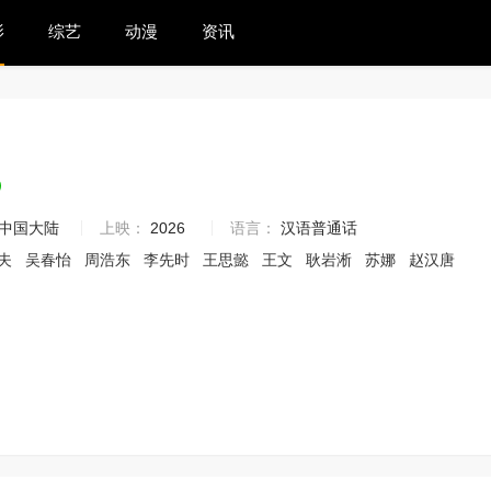
影
综艺
动漫
资讯
9
中国大陆
上映：
2026
语言：
汉语普通话
夫
吴春怡
周浩东
李先时
王思懿
王文
耿岩淅
苏娜
赵汉唐