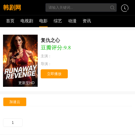
韩剧网
首页
电视剧
电影
综艺
动漫
资讯
复仇之心
豆瓣评分:9.8
主演：
导演：
立即播放
更新至HD
加速云
1