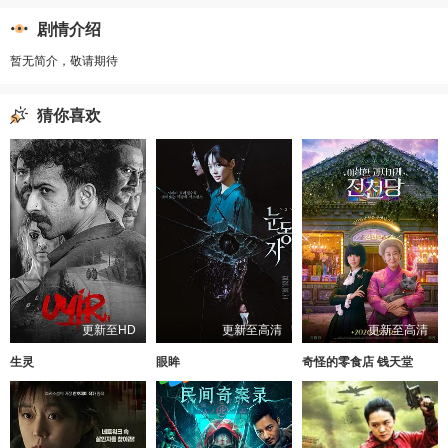
剧情介绍
暂无简介，敬请期待
猜你喜欢
更新至HD
更新至高清
更新至高清
生灵
眼眸
奇怪的零食店 钱天堂