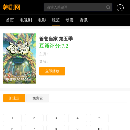
韩剧网
首页
电视剧
电影
综艺
动漫
资讯
爸爸当家 第五季
豆瓣评分:7.2
主演：
导演：
立即播放
更新至20260806期
加速云
免费云
1
2
3
4
5
6
7
8
9
10