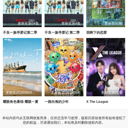
更新至第04集
更新至第4集
更新至01期
不良一族寻爱记第二季
不良一族寻爱记 第二季
我剩下的恋爱
更新至20260804第1期
更新至20260806期
更新至第01集
耀眼角色番综·耀眼一夏
一路向海的少年
X The League
本站内容均从互联网收集而来，仅供交流学习使用，版权归原创者所有如有侵犯了
您的权益，尽请通知我们，本站将及时删除侵权内容。