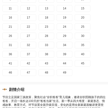
11
12
13
14
15
16
17
18
19
20
21
22
23
24
25
26
27
28
29
30
31
32
33
34
35
36
37
38
39
40
41
42
43
44
45
46
47
48
49
剧情介绍
节目立足国家三孩政策，聚焦社会“全职爸爸”育儿现象，邀请全职照顾孩子的四位
爸爸，开启一场长达100天的“爸爸当家”生活。新一季从四大维度：家庭形态、情
感故事、教育方式、环节设置全面升级呈现，变化的是用全新家庭面貌讲更普世