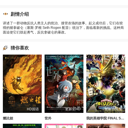
剧情介绍
讲述了一群动物反抗人类主人的统治、接管农场的故事。起义成功后，它们在狡
猾的猪拿破仑（塞斯·罗根 Seth Rogen 配音）统治下，面临着新的挑战。这种局
面迫使它们鼓起勇气，反抗拿破仑的暴政。
猜你喜欢
HD国语
更新至HD
更新至01集
燃比娃
世外
我的英雄学院 FINAL SEASON 特别篇