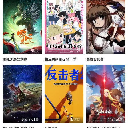
HD国语
全12集
已完结
哪吒之决战龙神
相反的你和我 第一季
高校女忍者
更新至01集
HD国语
已完结