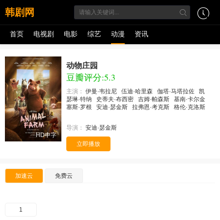
韩剧网
首页
电视剧
电影
综艺
动漫
资讯
动物庄园
豆瓣评分:5.3
主演：
伊曼·韦拉尼
伍迪·哈里森
伽塔·马塔拉佐
凯
瑟琳·特纳
史蒂夫·布西密
吉姆·帕森斯
基南·卡尔金
塞斯·罗根
安迪·瑟金斯
拉弗恩·考克斯
格伦·克洛斯
导演：
安迪·瑟金斯
HD中字
立即播放
加速云
免费云
1