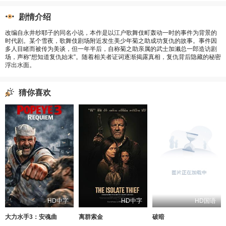
剧情介绍
改编自永井纱耶子的同名小说，本作是以江户歌舞伎町轰动一时的事件为背景的
时代剧。某个雪夜，歌舞伎剧场附近发生美少年菊之助成功复仇的故事。事件因
多人目睹而被传为美谈，但一年半后，自称菊之助亲属的武士加濑总一郎造访剧
场，声称“想知道复仇始末”。随着相关者证词逐渐揭露真相，复仇背后隐藏的秘密
浮出水面。
猜你喜欢
HD中字
HD中字
HD国语
大力水手3：安魂曲
离群索金
破暗