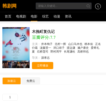
韩剧网
首页
电视剧
电影
综艺
动漫
资讯
木挽町复仇记
豆瓣评分:7.7
主演：
井本绚子
北村一辉
山口马木也
柄本佑
正名
仆蔵
泷藤贤一
泽口靖子
渡边谦
濑户康史
爱希礼
夏
石桥莲司
野村周平
长尾谦杜
高桥和也
导演：
源孝志
HD中字
立即播放
加速云
免费云
1