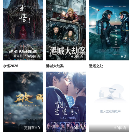
HD国语
HD国语
HD
水怪2026
港城大劫案
遥远之处
更新至HD
HD国语
HD国语