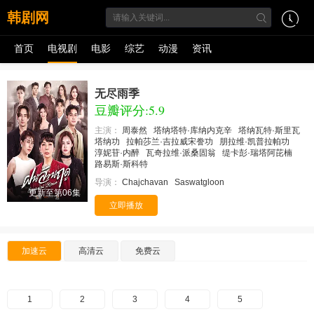
韩剧网
首页
电视剧
电影
综艺
动漫
资讯
无尽雨季
豆瓣评分:5.9
主演：
周泰然
塔纳塔特·库纳内克辛
塔纳瓦特·斯里瓦
塔纳功
拉帕莎兰·吉拉威宋誊功
朋拉维·凯普拉帕功
淳妮苷·内醉
瓦奇拉维·派桑固翁
缇卡彭·瑞塔阿芘楠
路易斯·斯科特
导演：
Chajchavan
Saswatgloon
更新至第06集
立即播放
加速云
高清云
免费云
1
2
3
4
5