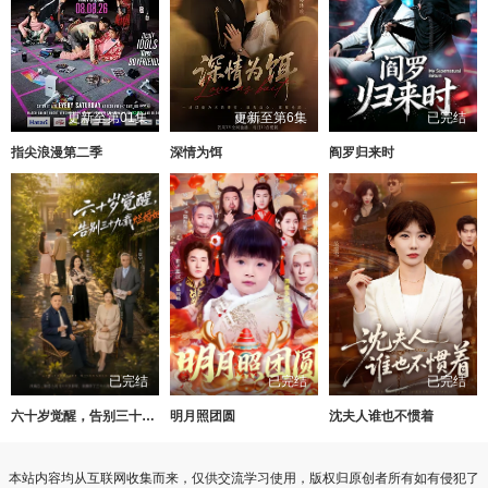
更新至第01集
更新至第6集
已完结
指尖浪漫第二季
深情为饵
阎罗归来时
已完结
已完结
已完结
六十岁觉醒，告别三十九载烂婚姻
明月照团圆
沈夫人谁也不惯着
本站内容均从互联网收集而来，仅供交流学习使用，版权归原创者所有如有侵犯了