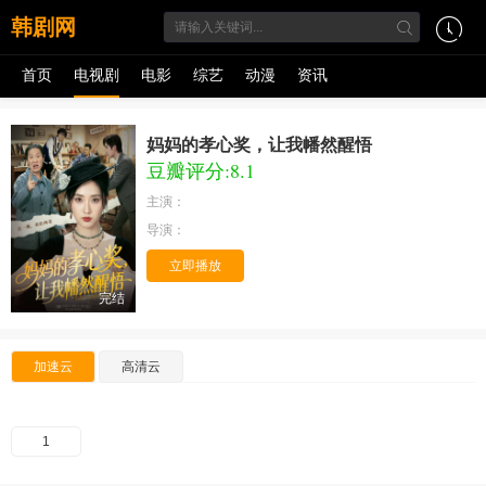
韩剧网
首页
电视剧
电影
综艺
动漫
资讯
妈妈的孝心奖，让我幡然醒悟
豆瓣评分:8.1
主演：
导演：
立即播放
完结
加速云
高清云
1