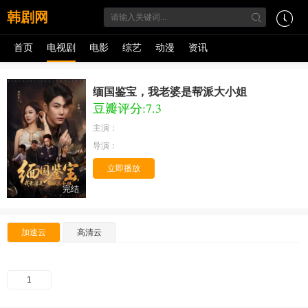
韩剧网
首页
电视剧
电影
综艺
动漫
资讯
缅国鉴宝，我老婆是帮派大小姐
豆瓣评分:7.3
主演：
导演：
立即播放
完结
加速云
高清云
1