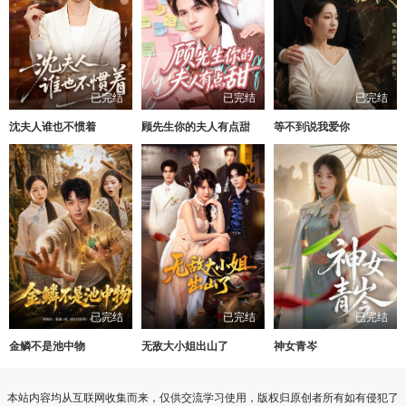
已完结
已完结
已完结
沈夫人谁也不惯着
顾先生你的夫人有点甜
等不到说我爱你
已完结
已完结
已完结
金鳞不是池中物
无敌大小姐出山了
神女青岑
本站内容均从互联网收集而来，仅供交流学习使用，版权归原创者所有如有侵犯了