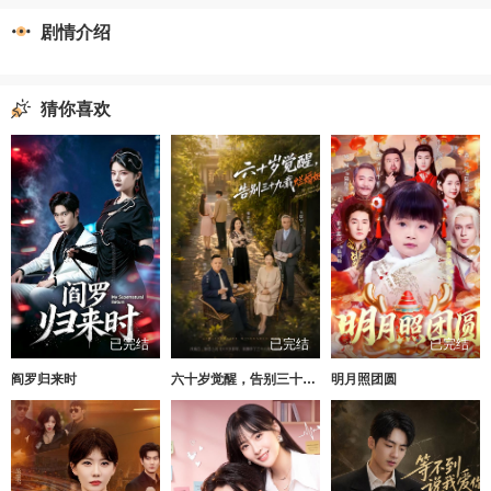
剧情介绍
猜你喜欢
已完结
已完结
已完结
阎罗归来时
六十岁觉醒，告别三十九载烂婚姻
明月照团圆