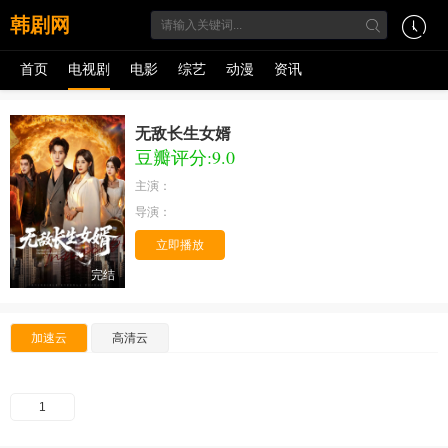
韩剧网
首页
电视剧
电影
综艺
动漫
资讯
无敌长生女婿
豆瓣评分:9.0
主演：
导演：
立即播放
完结
加速云
高清云
1