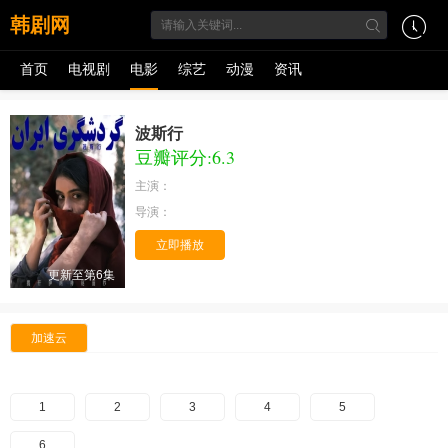
韩剧网
首页
电视剧
电影
综艺
动漫
资讯
波斯行
豆瓣评分:6.3
主演：
导演：
立即播放
更新至第6集
加速云
1
2
3
4
5
6