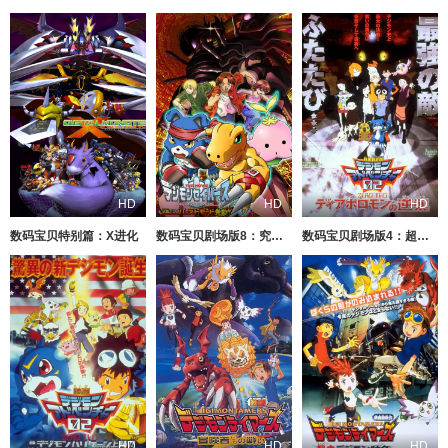
HD
HD
HD
数码宝贝特别篇：X进化
数码宝贝剧场版8：究极力量！爆裂模式发动
数码宝贝剧场版4：超恶魔兽的反击
HD
HD
HD