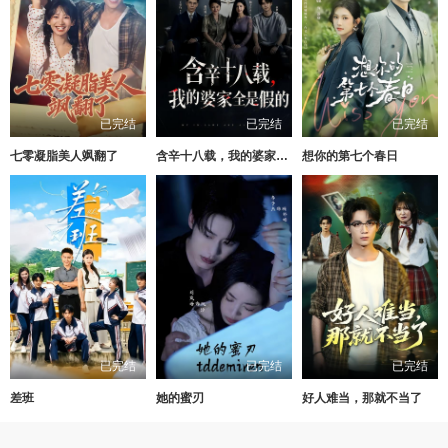
已完结
已完结
已完结
七零凝脂美人飒翻了
含辛十八载，我的婆家全是假的
想你的第七个春日
已完结
已完结
已完结
差班
她的蜜刃
好人难当，那就不当了