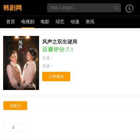
韩剧网
首页
电视剧
电影
综艺
动漫
资讯
风声之双生谜局
豆瓣评分:7.1
主演：
导演：
立即播放
完结
加速云
1