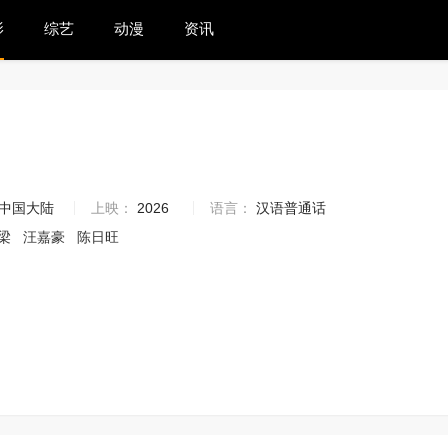
影
综艺
动漫
资讯
1
中国大陆
上映：
2026
语言：
汉语普通话
梁
汪嘉豪
陈日旺