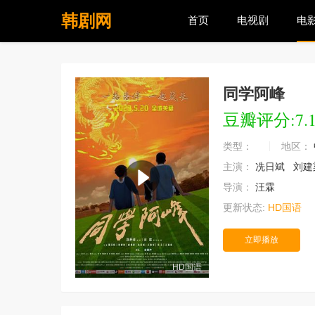
韩剧网
首页
电视剧
电
同学阿峰
豆瓣评分:7.
类型：
地区：
主演：
冼日斌
刘建
导演：
汪霖
更新状态:
HD国语
立即播放
HD国语