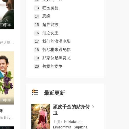
狂医魔徒
13
恶缘
14
超异能族
15
HD中字
泪之女王
16
我们的浪漫电影
17
35岁的埃莉莎已入狱十年，她因杀害姐姐并焚烧尸体被判有罪，且作案时并无明显动机。她声称对这起罪行几乎毫无记忆，仿佛在自己与过去之间拉上了一层沉默的帷幕。但当她决定与犯罪学家阿拉维会面并参与其研究后，在一场紧张而持续的对话中，记忆开始逐渐清晰。在全然接纳自身罪行的痛苦中，埃莉莎或许瞥见了走向救赎的第一步。
苦尽柑来遇见你
18
那家伙是黑炎龙
19
善意的竞争
20
最近更新
HD中字
顽皮千金的贴身侍
杯
卫
Jenny travels to Italy for a special bottle of wine for her sister&#39;s wedding. She meets Arrigo, also looking for the famous &quot;Love Wine&quot; and together their search leads to a love of their own.
主演：
Kokiatwanit
Limsommut
Supitcha