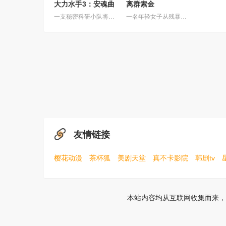
大力水手3：安魂曲
离群索金
一支秘密科研小队将波派囚禁在地下军事基地，试图驯化并利用他的超人类力量，将其打造成杀伤力极强的军事武器。残酷的实验不断压榨他的身体，也持续点燃着他心底的怒火。很快实验彻底失控，被狂怒彻底吞噬的波派化身无法阻挡的狂暴怪物，挣脱束缚在基地里横冲直撞，所到之处设施尽毁、伤亡惨重。随着时间不断流逝，伤亡数字持续攀升，基地里的一名科学家必须赌上一切，阻止这头失控的怪物，阻止毁灭向外蔓延。
一名年轻女子从残暴的亡命团伙手中劫走了一批黄金，一路逃到边境荒原深处的偏远哨站暂避。歹徒很快循着踪迹追来，迅速控制了这座孤立无援的据点，将她困在其中。致命凛冬席卷荒原，暴雪封死了所有退路，没有外援也没有退路。女子只能依靠对地形的熟悉和过人的智谋，与一众歹徒周旋博弈。在这片无人援手的荒蛮之地，活下去本身就是一场充斥着狡诈与背叛的危险游戏，而黄金，就是所有人赌上性命的筹码。
友情链接
樱花动漫
茶杯狐
美剧天堂
真不卡影院
韩剧tv
本站内容均从互联网收集而来，