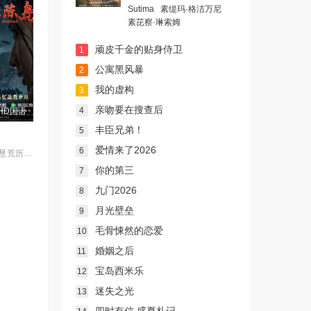
Sutima
素缇玛·格洁万尼
素芘察·琳索姆
顽皮千金的贴身侍卫
1
公寓黑风暴
2
我的虚构
3
亲吻要在搜查后
4
HD国语
丰臣兄弟！
5
爱情来了2026
6
影片以大陈岛垦荒历史为创作底色，在尊重历史真实性的前提下，以年轻化、科技化的光影语言活化红色记忆，生动诠释了“艰苦创业、奋发图强、无私奉献、开拓创新”的大陈岛垦荒精神，斩获第五届亚洲国际青年电影展金兰奖“最佳AI影片”等两个奖项。
你的第三
7
九门2026
8
月光壁垒
9
毛骨悚然的恋爱
10
婚姻之后
11
宝岛西米乐
12
迷失之光
13