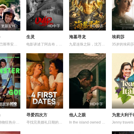
更新至HD
HD中字
HD国语
外
生灵
海墓寻龙
埃莉莎
16 岁的塞巴斯蒂安在小镇享受着青春时光：他最喜欢和女友在湖边喝着啤酒、抽着大麻度过夏日黄昏。直到同龄的科利亚突然以父亲已故友人之子的名义闯入他的家庭。这个男孩瞬间俘获了所有人的心，尤其是塞巴斯蒂安。随之而来的情感过山车以最强烈的力量将塞巴斯蒂安抛离日常轨道。
电影讲述了阿吉布，一名在坎努尔地区达玛达姆警察局实习的副督察的故事，根据真实事件改编。
九星连珠之际，沈万九海墓随岛浮现，引发各方势力觊觎。江湖侠盗天涯为查救灾粮掺假一事夜探粮仓，却遭人设计，被迫卷入纷争，于是他与苦寻失踪父亲的天海船帮帮主郑浅浅、沈家后人沈朝闻结盟，共赴烛龙岭，夺取开启海墓的钥匙——龙须。 众人驾“萤火号”闯过迷雾鬼船、鲸口滩等重重险关，终将海墓开启，得见沈家宝物——番天印。不料，这一切都是沈朝闻为得番天印之力所设之局。众人得知真相，分崩离析，正邪大战，于海墓上演。
新至第01集
HD中字
HD中字
局
寻爱四次方
他人之眼
为意大利干
一群爬行动物狂热分子建立了一个全球走私帝国，而一个好斗的动物警察团队冒着一切风险阻止他们。
寻找完美婚礼日期的过程，扎拉经历了一连串的冒险——并走向了她未曾预料的爱情。
In the island owned by a wealthy Marquis, Elena&#39;s arrival marks the beginning of a passionate love affair. Soon erotic play unfolds into obsession.