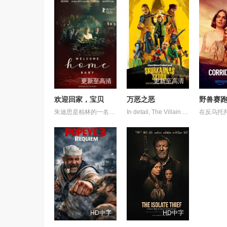
更新至高清
更新至高清
欢迎回家，宝贝
万恶之恶
野兽赛
朱迪思是柏林的一名急诊医生。当她从奥地利的一家人那里继承了一栋房子，而这家人正是她在童年时期被送给的收养家庭时，她踏上了揭开自己身世之谜的旅程。然而，这一探寻最终变成了一场噩梦般的探索，不仅揭开了过去的面纱，还深入到了她灵魂深处的黑暗地带。
In detail, The Villain of Villains follows 12-year-old rebellious Stephanie, who dreams of becoming a superhero like her late mother but fails the entrance exam to the Hero School. She gets a second chance if she infiltrates the Villain School to retrieve a powerful artefact that's been stolen. At the Villain School, her loyalty is tested, and her search leads her to the Villai...
HD中字
HD中字