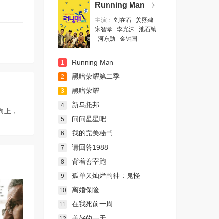
Running Man
主演：
刘在石
姜熙建
宋智孝
李光洙
池石镇
河东勋
金钟国
Running Man
1
黑暗荣耀第二季
2
黑暗荣耀
3
新乌托邦
4
向上，
问问星星吧
5
我的完美秘书
6
请回答1988
7
背着善宰跑
8
孤单又灿烂的神：鬼怪
9
离婚保险
10
在我死前一周
11
美好的一天
12