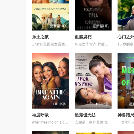
更新至HD
更新至HD
乐土之狱
血腥腐朽
心门之
17岁的英国孤女露西·格拉德威尔失去双亲后，遵照遗嘱漂洋过海，来到热带海岛上的橡胶种植园，投奔担任庄园主的叔叔乔治·休顿。这片风光旖旎的乐土看似是新生的归宿，实则处处是森严的规则与无形的枷锁。叔叔的严苛控制、阶层的巨大鸿沟，让她处处感到窒息。她与当地青年克里希纳暗生情愫，这场跨越身份与种族的禁忌之恋，彻底点燃了她与整个旧秩序的对抗。
年轻女子肯齐·罗兹重回纽波特谷，这座沉寂的旅游小镇，是她当年婚约彻底破裂的伤心地。她本想了结过往心结，却发现平静小镇藏着一个吞噬一切的惊人秘密。诡异怪事接连爆发，她被迫深入追查，小镇深处的恐怖存在慢慢浮出水面，而她那段破碎的婚约里，也藏着和秘密紧紧绑定的隐情。
HD中字
HD中字
更
再度呼吸
坠落也无妨
神兽猎
After meeting on a dating show that ends in heartbreak, three women forge an unbreakable bond and relocate to Seattle, where they support each other through personal growth, career changes, and life&#39;s challenges.
安妮是一家疗养度假村的老板，向来对人处处设防。当她遇见那位名叫奇克斯的脱俗女子后，原本被牢牢掌控的生活，开始以一种最治愈的方式分崩离析。