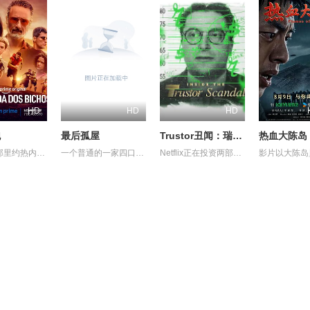
HD
HD
HD
跑
最后孤屋
Trustor丑闻：瑞典金融案内幕
热血大陈岛
在反乌托邦里约热内卢废墟中，城市被阶级斗争撕裂，人们沉迷于血腥竞技。一位抵抗运动领袖为拯救妹妹免于遭遇比死亡更惨烈的命运，被迫卷入一场暴力而高风险的竞赛。
一个普通的一家四口突遭诡异变故，被困在自家房屋中超过 1000 天无法出门。在资源消耗殆尽与未知神秘威胁的双重逼迫下，一家人必须想方设法联手求生，打破这间禁锢生命的困局。
Netflix正在投资两部新的瑞典电影，其中包括Karin af Klintberg和Teresa Alldén关于瑞典最臭名昭著的生态犯罪之一的纪录片《Trustor》。在这里，约阿希姆·波斯纳走了出来，用他自己的话告诉了他关于信托丑闻的故事。卡琳·阿夫·克林特伯格问自己：“五个人怎么能骗了6亿，却仍然逍遥法外？”她在一份新闻稿中说：“是男人在欺骗这个系统，这是一个经典的猫捉老鼠游戏，金融部门也被骗了。无论这是一次聪明还是笨拙的抢劫，小偷都带着一个没有戴强盗面具或开一枪的宝箱逃走了。但也有受害者，我们不能忘记”。