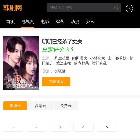
韩剧网
首页
电视剧
电影
综艺
动漫
资讯
明明已经杀了丈夫
豆瓣评分:8.5
主演：
丹生明里
内田理央
小林亮太
山下容莉枝
曾
田陵介
渡边圭祐
箭内梦菜
绀野真昼
导演：
饭塚健
立即播放
更新至第05集
加速云
高清云
免费云
1
2
3
4
5