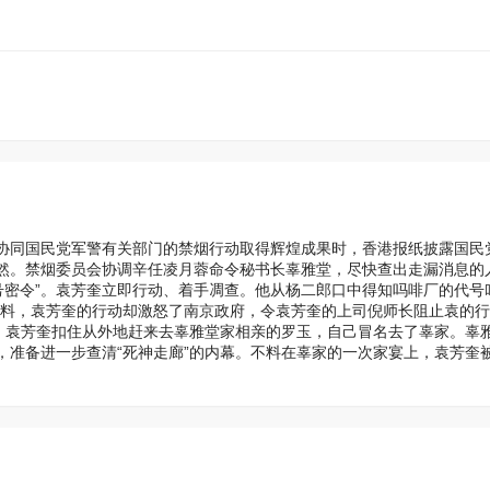
协同国民党军警有关部门的禁烟行动取得辉煌成果时，香港报纸披露国民
然。禁烟委员会协调辛任凌月蓉命令秘书长辜雅堂，尽快查出走漏消息的
号密令”。袁芳奎立即行动、着手凋查。他从杨二郎口中得知吗啡厂的代号
不料，袁芳奎的行动却激怒了南京政府，令袁芳奎的上司倪师长阻止袁的
后，袁芳奎扣住从外地赶来去辜雅堂家相亲的罗玉，自己冒名去了辜家。辜
，准备进一步查清“死神走廊”的内幕。不料在辜家的一次家宴上，袁芳奎