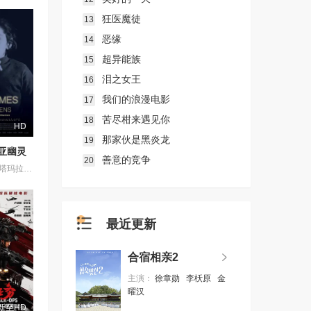
狂医魔徒
13
恶缘
14
超异能族
15
泪之女王
16
我们的浪漫电影
17
苦尽柑来遇见你
18
HD
那家伙是黑炎龙
19
亚幽灵
善意的竞争
20
这是一封献给塔玛拉父亲的温柔追思信，她的父亲曾是苏联亚美尼亚的电影演员。塔玛拉从小就在电视上目睹了他的风采，而她自己后来也成为了一名电影制作人。影片带领观众进行了一场迷人的梦游，穿越亚美尼亚电影历史的景观。
最近更新
合宿相亲2
主演：
徐章勋
李枖原
金
曜汉
新至HD