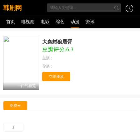
韩剧网
首页
电视剧
电影
综艺
动漫
资讯
大秦封狼居胥
豆瓣评分:6.3
主演：
导演：
立即播放
一口气看完
免费云
1