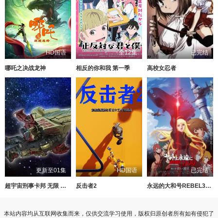
HD国语
全12集
已完结
哪吒之决战龙神
相反的你和我 第一季
高校女忍者
更新至01集
HD国语
已完结
超宇宙刑事卡邦 无限 外传
反击者2
永远的大和号REBEL3199第六章碧蓝迷宫
本站内容均从互联网收集而来，仅供交流学习使用，版权归原创者所有如有侵犯了