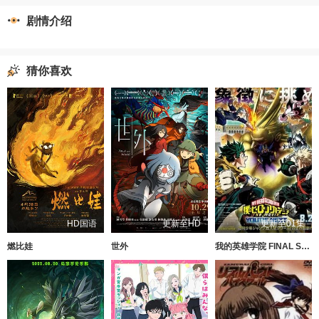
剧情介绍
猜你喜欢
HD国语
更新至HD
更新至01集
燃比娃
世外
我的英雄学院 FINAL SEASON 特别篇