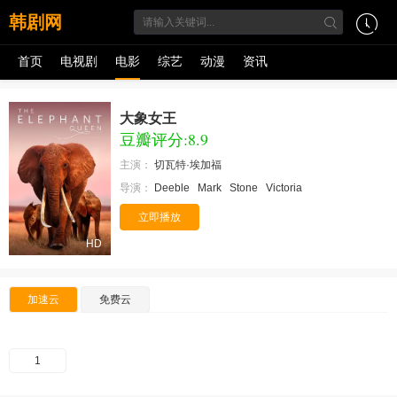
韩剧网
首页
电视剧
电影
综艺
动漫
资讯
大象女王
豆瓣评分:8.9
主演：
切瓦特·埃加福
导演：
Deeble
Mark
Stone
Victoria
立即播放
HD
加速云
免费云
1