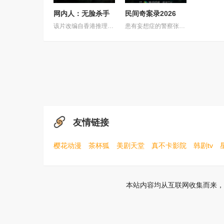
网内人：无脸杀手
民间奇案录2026
该片改编自香港推理小说家陈浩基的知名小说《网内人》，讲述了私家侦探与委托人联手追查网络杀手的故事。
患有妄想症的警察张天盛遇上一起离奇的神像杀人事件，勘案过程中，牵引出“婴胎报仇”，“娘娘索命”等一连串妖异事件，张天盛虽被种种诡怪幻象阻碍，却坚信这是藏在迷信后的人为诡计，勇于向封建传统宣战，敢于破除流传已久的迷信糟粕，最终，在战胜妄想症的同时，成功还原真相，伸张正义。
友情链接
樱花动漫
茶杯狐
美剧天堂
真不卡影院
韩剧tv
本站内容均从互联网收集而来，