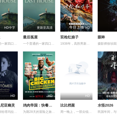
HD中字
更新至高清
HD
屋
最后孤屋
双枪红娘子
眼眸
一个普通的一家四口突遭诡异变故，被困在自家房屋中超过 1000 天无法出门。在资源消耗殆尽与未知神秘威胁的双重逼迫下，一家人必须想方设法联手求生，打破这间禁锢生命的困局。
一个普通的一家四口突遭诡异变故，被困在自家房屋中超过 1000 天无法出门。在资源消耗殆尽与未知神秘威胁的双重逼迫下，一家人必须想方设法联手求生，打破这间禁锢生命的困局。
1938年，高胜男新婚之日，丈夫被日军残害，父辈亦遭屠戮。她举枪聚义，屡袭敌寇威震四方，后得八路军指点决心投身革命。日军欲诱杀高胜男，她孤身赴战舍命换乡亲周全。千钧一发间，八路军突袭而至全歼敌寇，高胜男血染沙场，生死未卜……
HD
HD
HD
更
美尼亚幽灵
鸡肉帝国：快餐阴谋
比比档案
水怪2026
这是一封献给塔玛拉父亲的温柔追思信，她的父亲曾是苏联亚美尼亚的电影演员。塔玛拉从小就在电视上目睹了他的风采，而她自己后来也成为了一名电影制作人。影片带领观众进行了一场迷人的梦游，穿越亚美尼亚电影历史的景观。
为期28天的冒险之旅，横跨英美两地，仅以炸鸡为食，探究人们对炸鸡的渴望以及产业背后的力量！
周一晚上，一部尖锐批评以色列总理内塔尼亚胡(Benjamin Netanyahu)的纪录片在多伦多一所爆满的房子前首映，这是TIFF历史上最具爆炸性的纪录片之一，尽管内塔尼亚胡做了最后的努力加以阻止。 由亚历克斯·吉布尼(Alex Gibney)制作、亚历克西斯·布鲁姆(Alexis Bloom)执导的《比比档案》(Bibi Files)包含了内塔尼亚胡因腐败指控接受以色列警方审讯的从未公开的视频，这一调查导致内塔尼亚胡在2019年被起诉。在去年年底泄露给吉布尼的一段视频中，可以看到内塔尼亚胡与审讯人员发生争执，否认他不当接受了包括好莱坞制片人阿农·米尔坎和拉斯维加斯赌场大亨谢尔登·阿德尔森在内的富有支持者的昂贵礼物。警方讯问米尔坎、阿德尔森以及内塔尼亚胡的妻子萨拉和长子亚伊尔的视频也被泄露给吉布尼，并在纪录片中占据重要位置。 周一早些时候，耶路撒冷地方法院驳回了内塔尼亚胡将该片从TIFF放映名单上撤下的企图。总理在诉讼中称，在影片中出演的调查记者、纪录片制片人之一拉维夫·德鲁克(Raviv Drucker)泄露视频违反了以色列法律。但没有证据表明德鲁克是泄密的幕后主使，在首映后，吉布尼明确表示，他不会确定是谁给了他这些材料。在这一点上，他只会说，“一个线人来找我说，‘我有一些录像带’——你在这里看到的审讯视频——‘我想你会对它们感兴趣，也许你可以把它们拍成电影。’”这是在2023年末。我找到了。我看着他们，印象非常深刻。”他说，后来他找了布鲁姆来导演这部电影，布鲁姆曾与他合作过之前的项目。 在纪录片中看到的视频中，紧张的内塔尼亚胡僵硬地坐在桌子后面，面对着至少三名审讯者。当被问及他是否强迫朋友们用高级香槟和顶级雪茄(每盒1000美元)奖励他，以及他是否知道他的妻子收到了米尔坎送的价值4.2万美元的宝石手镯作为礼物时，他经常回答:“我不记得了”。(在影片后期，内塔尼亚胡的朋友谈到他对人名和细节的惊人记忆，含蓄地质疑他在审讯过程中的诚实程度)。 为了这部电影，布鲁姆采访了记者德鲁克，以及其他反对内塔尼亚胡右翼政治的以色列知名人士，还有总理的前家庭工作人员，甚至还有一位老朋友变成的批评者，他说内塔尼亚胡“左倾右倾”。这些观察人士不仅指责内塔尼亚胡严重腐败，还声称他对以色列司法进行了一项极具争议的改革，以逃避司法审判。这部电影表明，针对拟议的司法改革的大规模公众抗议分散了以色列的防御姿态，使该国容易受到哈马斯10月7日野蛮偷袭的攻击。 影片中的几位观察人士声称，内塔尼亚胡对哈马斯采取了“全面胜利”的政策，部分原因是为了安抚他的内阁中极右翼成员，他需要他们的支持才能保持执政联盟的团结。最令人震惊的是，这部纪录片显示，内塔尼亚胡玩忽地抛弃了仍被哈马斯扣押的人质，优先考虑继续袭击，而不是可能导致人质获释的停火谈判。“一场永远的战争符合他的利益，”一位评论家在影片中说——意思是，以色列处于战争状态的时间越长，内塔尼亚胡面临起诉的可能性就越小。另一位观察家评论道:“他想要不稳定。在某种程度上，他需要它。” 如果这幅画像还不够负面的话，布鲁姆告诉TIFF的观众，她从内塔尼亚胡的许多内部人士那里听到了私下谴责他的声音。 “我和内塔尼亚胡非常亲近的人谈过，包括他的前幕僚长，以色列情报机构的前负责人，所有这些身居高位的肌肉发达的人，他们私下和我谈了好几个小时，好几个小时，很多次……他们会说，‘他做的事太可怕了。他太不诚实了，’”布鲁姆回忆道。他说:“他们对内塔尼亚胡的不诚实有着强烈的感觉，以至于他们和我在耶路撒冷的大卫王酒店坐在一起，谈了三个小时，然后什么也没在公开场合说。我认为这是对责任的一种(贬损)。”导演的最后一句话赢得了观众的热烈掌声。 当影片的字幕滚动时，部分观众起立鼓掌(可能占观众总数的三分之一到二分之一)。许多观众似乎对影片对内塔尼亚胡的批评表示同情;一个人打断了问答环节，说:“拿着这部电影，把它空投到以色列上空。因为，否则，我担心人们无法在那里看到它。” 但其他人似乎对吉布尼在谈到内塔尼亚胡时说的话持不同意见。吉布尼说，“我从来没有在这个人身上看到过如此严重的道德腐败。”听了这话，听众中的一个人喊道:“顺便说一下，他还没有被判有罪。”内塔尼亚胡应该在明年接受腐败指控的审判，尽管影片指出，他的法律团队正试图推迟审判，因为总理正在打仗。“他还没有被判有罪，”那人重复道，“所以请准确无误地说。他还没有被判有罪。” 吉布尼绝不是一个畏畏缩缩的人，他反驳道:“我相信我说的是‘道德败坏’。’”TIFF首席纪录片制作人汤姆·鲍尔斯(Thom Powers)主持了问答环节，然后插嘴说:“如果我能要求影院保持秩序就好了。” 《比比档案》(标题指的是内塔尼亚胡的昵称“比比”)正在寻求发行。从技术上讲，它是一部正在进行中的作品，但在介绍这部电影时，鲍尔斯说，除了色彩校正和其他相对美观的后期制作之外，它已经完成了。布鲁姆一直在制作这部电影，直到最后一刻，他还加入了内塔尼亚胡最近在美国国会联席会议上讲话的摘录。她说，既然电影已经举行了全球首映，她将考虑可能的修改。 吉布尼说:“我想说的是，在巨大的压力和极高的速度下，亚历克西斯和他的团队非常迅速地完成了这部电影。”“有那么一刻，你想看这部电影，然后说，‘这能不能有点不同?会有一点不同吗?’但是这部电影是否会改变，或者如何改变，完全取决于亚历克西斯。” 吉布尼说，他希望《比比档案》在TIFF首映，这样潜在的买家就能在节日氛围中看到它。他表示，希望能在短期内将其捡起并及时释放。