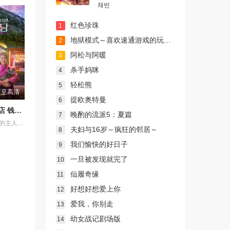
채빈
红色珍珠
1
地狱模式～喜欢速通游戏的玩家在废设定异世界无双～第二季
2
阿松与阿暖
3
杀手妈咪
4
轻松熊
5
新至高清
提欧奥特曼
6
奇怪的零食店 钱天堂
晚酌的流派5：夏篇
7
该剧讲述神秘的主人洪子卖能够实现人们愿望的神秘零食，以及人们来到那里展开一段魔法般的故事。
夫妇与16岁～疯狂的邻居～
8
我们愉快的好日子
9
一旦被发现就完了
10
仙履奇缘
11
好想好想爱上你
12
爱我，你别走
13
幼女战记剧场版
14