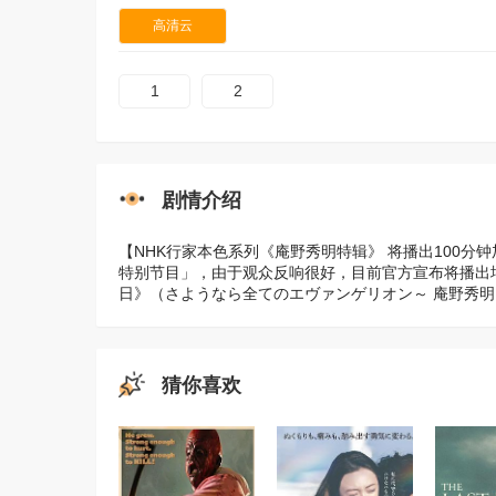
高清云
1
2
剧情介绍
【NHK行家本色系列《庵野秀明特辑》 将播出100分钟加
特别节目」，由于观众反响很好，目前官方宣布将播出增加了
日》（さようなら全てのエヴァンゲリオン～ 庵野秀明
猜你喜欢