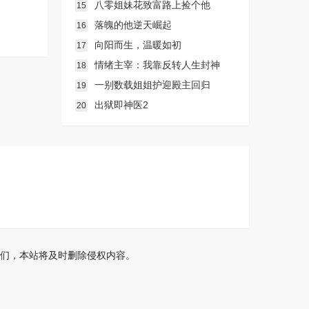
八零姐妹花致富路上捡个他
15
落魄的他逆天崛起
16
向阳而生，温暖如初
17
情绪主宰：我靠反转人生封神
18
一别数载姐姐护迎殿主回归
19
出狱即神医2
20
们，本站将及时删除侵权内容。