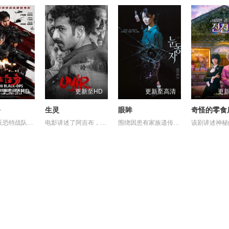
更新至HD
更新至HD
更新至高清
更
务
生灵
眼眸
首部女子反恐特战队电影，面对恐怖主义恶势力，“最飒女子反恐特战队”临危受命，精英队长陈梓静（于文文 饰）率队员金凤（卢靖姗 饰）、齐燕（蒋璐霞 饰）、宁宝儿（屈菁菁 饰）等全队出击，“绝密任务”限时12小时内完成！神秘人蝙蝠（余文乐 饰）笑里藏刀、正邪难辨，任务险度远超想象！机械骨骼铠甲装备、恐怖组织侵扰、病毒危机、导弹威胁轮番上阵……时间紧迫，危境当前，机智勇敢、巧战善战的她们能否绝地反击、力挽狂澜？
电影讲述了阿吉布，一名在坎努尔地区达玛达姆警察局实习的副督察的故事，根据真实事件改编。
围绕因患有家族遗传病而导致视力逐渐丧失的摄影师瑞真展开。在面对跨越视力障碍、好不容易成为陶艺家却离奇身亡的双胞胎妹妹瑞音时，瑞真孤身一人踏上了挖掘死亡真相的道路，并在黑暗的边缘与隐藏的真相正面交锋。申敏儿在片中一人分饰两角。