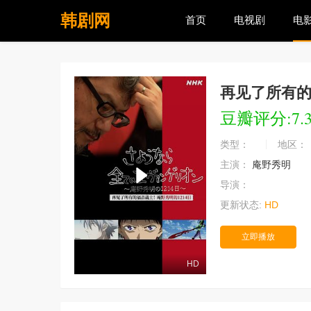
韩剧网
首页
电视剧
电
再见了所有的
豆瓣评分:7.
类型：
地区：
主演：
庵野秀明
导演：
更新状态:
HD
立即播放
HD