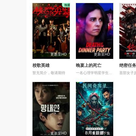
更新至HD
更新至HD
校歌英雄
晚宴上的死亡
绝密任
暂无简介，敬请期待
一名心理学明星学生在一次教师派对上死亡后，安德莉亚·吉布斯和她的儿子伊桑被卷入了著名教授艾伦·杰克逊的危险操纵之中——一个不惜一切代价掩盖真相的人。
更新至HD
更新至下集