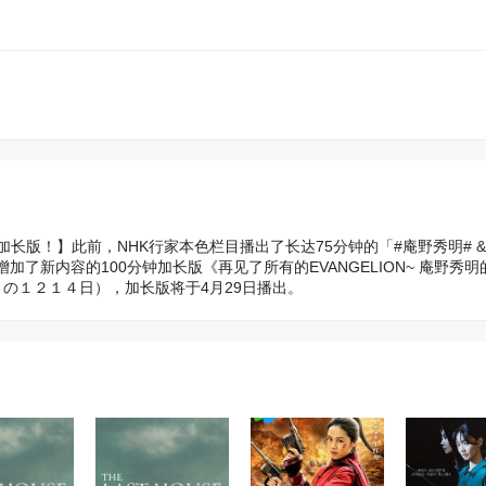
长版！】此前，NHK行家本色栏目播出了长达75分钟的「#庵野秀明# &nb
新内容的100分钟加长版《再见了所有的EVANGELION~ 庵野秀明的
 の１２１４日），加长版将于4月29日播出。