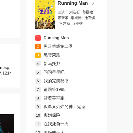
Running Man
主演：
刘在石
姜熙建
宋智孝
李光洙
池石镇
河东勋
金钟国
Running Man
1
黑暗荣耀第二季
2
黑暗荣耀
3
新乌托邦
4
sp;
问问星星吧
5
1214
我的完美秘书
6
请回答1988
7
背着善宰跑
8
孤单又灿烂的神：鬼怪
9
离婚保险
10
在我死前一周
11
美好的一天
12