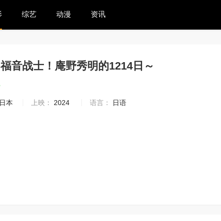
影
综艺
动漫
资讯
福音战士！庵野秀明的1214日～
3
日本
上映：
2024
语言：
日语