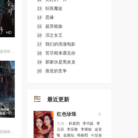
狂医魔徒
13
恶缘
14
超异能族
15
HD
泪之女王
16
我们的浪漫电影
17
摄影师徐珍因遗传性眼病，视力正在一天天衰退。双胞胎妹妹徐仁的离奇死亡，被警方定性为自杀，但她笃定其中另有隐情。不顾身边人的劝阻，徐珍顶着逐渐失明的身体状况，执意追查真相。随着调查深入，一股看不见的力量始终如影随形，不断扭曲她的感知，将她拖入恐惧与偏执的深渊。在彻底坠入黑暗之前，她必须揭开妹妹死亡背后的秘密。
苦尽柑来遇见你
18
那家伙是黑炎龙
19
善意的竞争
20
最近更新
新至HD
红色珍珠
主演：
朴真熙
李代延
李
元宗
李应敬
李甫姫
金宣
民国年间，与世隔绝的怪水村被湖中“水猴子”所扰。此物实为濒危水栖人猿，能模仿人言诱杀村民。少年水生幼年目睹父亲惨死其手，自此深陷恐惧。村中长老三叔公借祭祀之名行愚昧统治，以活人献祭暂息水怪，却埋下更深祸根。连年暴雨与人为侵扰激怒水猴子，袭击频发。当香兰之弟被食、其父莫叔反抗被杀，香兰决意以身献祭复仇。水生幡然觉醒，不再逃避，联合青年村民布设机关陷阱，假借献祭诱敌。恶战后水怪被擒，却于庆功夜破笼而出，血洗村庄，三叔公亦命丧其口。村民终于醒悟：迷信退让换不来平安。水生断发持叉，率众设伏，以智慧与血勇将水怪斩杀。晨光中，他与香兰相扶而立，唯有直面恐惧、团结抗争，方能驱散千年阴霾，重获新生。
敬
金惠仙
韩振熙
이정용