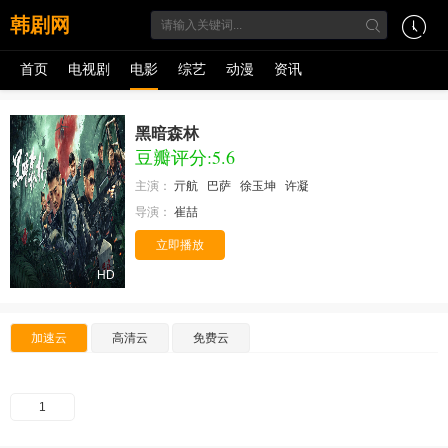
韩剧网
首页
电视剧
电影
综艺
动漫
资讯
黑暗森林
豆瓣评分:5.6
主演：
亓航
巴萨
徐玉坤
许凝
导演：
崔喆
立即播放
HD
加速云
高清云
免费云
1