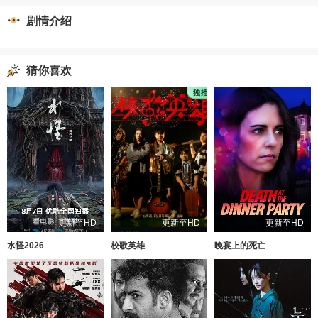
剧情介绍
猜你喜欢
更新至HD
更新至HD
更新至HD
水怪2026
校歌英雄
晚宴上的死亡