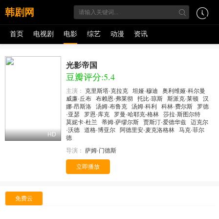
韩剧网
首页
电视剧
电影
综艺
动漫
资讯
光影帝国
豆瓣评分:5.4
主演：
克里斯塔·克拉克
坦娅·穆迪
奥利维娅·科尔曼
威廉·丘布
布赖恩·弗莱彻
托比·琼斯
斯派克·莱顿
汉
娜·昂斯洛
汤姆·布鲁克
汤姆·科利
科林·费尔斯
罗德
·亚瑟
罗恩·库克
罗曼·哈耶克-格林
莎拉·斯图尔特
莫妮卡·杜兰
蒂姆·萨缪尔斯
贾斯汀·爱德华兹
迈克尔
·沃德
道格·博亚尔
阿德里安·麦克洛格林
马克·菲尔
HD
德
导演：
萨姆·门德斯
立即播放
免费云