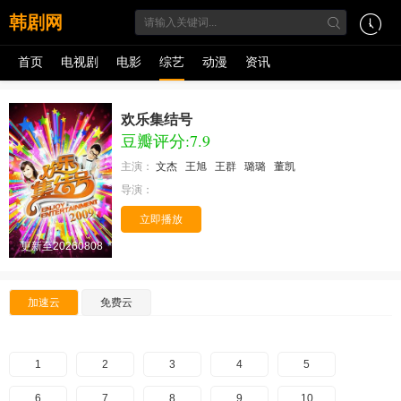
韩剧网
首页
电视剧
电影
综艺
动漫
资讯
欢乐集结号
豆瓣评分:7.9
主演：
文杰
王旭
王群
璐璐
董凯
导演：
立即播放
更新至20260808
加速云
免费云
1
2
3
4
5
6
7
8
9
10