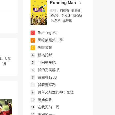
Running Man
主演：
刘在石
姜熙建
宋智孝
李光洙
池石镇
河东勋
金钟国
Running Man
1
黑暗荣耀第二季
2
黑暗荣耀
3
新乌托邦
4
去。U盘
问问星星吧
5
一辆
我的完美秘书
6
请回答1988
7
背着善宰跑
8
孤单又灿烂的神：鬼怪
9
离婚保险
10
在我死前一周
11
美好的一天
12