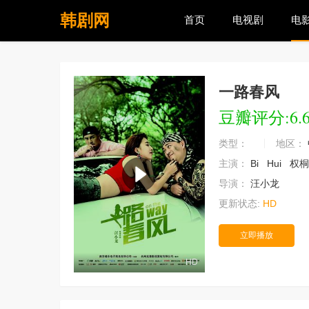
韩剧网
首页
电视剧
电
一路春风
豆瓣评分:6.
类型：
地区：
主演：
Bi
Hui
权
导演：
汪小龙
更新状态:
HD
立即播放
HD