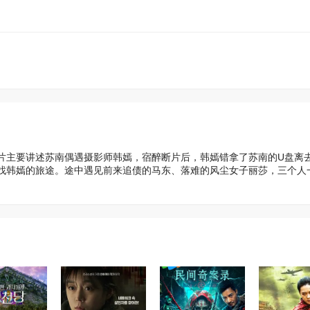
片主要讲述苏南偶遇摄影师韩嫣，宿醉断片后，韩嫣错拿了苏南的U盘离
找韩嫣的旅途。途中遇见前来追债的马东、落难的风尘女子丽莎，三个人
。