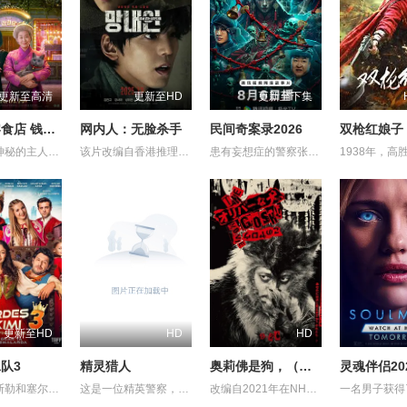
更新至高清
更新至HD
更新至下集
奇怪的零食店 钱天堂
网内人：无脸杀手
民间奇案录2026
双枪红娘子
该剧讲述神秘的主人洪子卖能够实现人们愿望的神秘零食，以及人们来到那里展开一段魔法般的故事。
该片改编自香港推理小说家陈浩基的知名小说《网内人》，讲述了私家侦探与委托人联手追查网络杀手的故事。
患有妄想症的警察张天盛遇上一起离奇的神像杀人事件，勘案过程中，牵引出“婴胎报仇”，“娘娘索命”等一连串妖异事件，张天盛虽被种种诡怪幻象阻碍，却坚信这是藏在迷信后的人为诡计，勇于向封建传统宣战，敢于破除流传已久的迷信糟粕，最终，在战胜妄想症的同时，成功还原真相，伸张正义。
更新至HD
HD
HD
队3
精灵猎人
奥莉佛是狗，（天哪！！）这家伙电影版
灵魂伴侣20
讲述了阿斯勒和塞尔坎在休产假期间接到紧急电话，被迫穿越时空，带着孩子们踏上迄今为止最具挑战性的任务。
这是一位精英警察，同时也是精灵猎手。在调查一系列血腥谋杀案的过程中，他面临着来自超自然界的威胁。为了维护两个世界的平衡，他必须与精灵之王展开一场激烈的战斗。
改编自2021年在NHK播出的同名剧集，只有狭间县警鉴识科警犬组的训犬员青叶一平（池松壮亮 饰）能够看到自己的警犬搭档奥莉佛（小田切让 饰）是一个沉溺于烟酒和女色的中年大叔，穿着狗狗布偶装（在其他人眼里，他是一只普通的狗）。