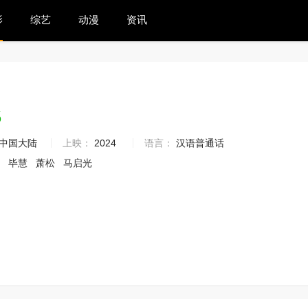
影
综艺
动漫
资讯
6
中国大陆
上映：
2024
语言：
汉语普通话
桐
毕慧
萧松
马启光