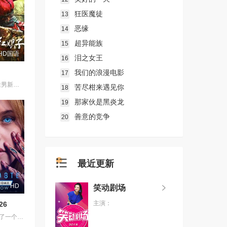
狂医魔徒
13
恶缘
14
超异能族
15
HD国语
泪之女王
16
我们的浪漫电影
17
1938年，高胜男新婚之日，丈夫被日军残害，父辈亦遭屠戮。她举枪聚义，屡袭敌寇威震四方，后得八路军指点决心投身革命。日军欲诱杀高胜男，她孤身赴战舍命换乡亲周全。千钧一发间，八路军突袭而至全歼敌寇，高胜男血染沙场，生死未卜……
苦尽柑来遇见你
18
那家伙是黑炎龙
19
善意的竞争
20
最近更新
HD
笑动剧场
主演：
26
一名男子获得了一个人工智能机器人，以应对刚刚去世的妻子的去世。 为了创造一个真正有知觉的伴侣，他无意中把一个无害的爱情机器人变成了一个致命的灵魂伴侣。