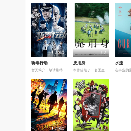
HD国语
HD
斩毒行动
废用身
水流
暂无简介，敬请期待
本作描绘了一名医生，因一种围绕“废用身”——因瘫痪等原因已无恢复可能的四肢——的治疗方法，而一步步踏入在追求理想的理性与疯狂之间摇摆的危险领域。在某座城镇的日间照护中心里，一种突破性的疗法在老年人之间悄然流传：对患者进行废用身切除后，不仅“身体和心情都变轻松了”，甚至“原本严厉的性格也变得温和”，出现了看似积极的副作用。听闻此事的编辑矢仓察觉到其可能为老年医疗带来革命性变革，遂向开发该疗法的院长漆原提出出书邀约。然而，关于该照护中心的内部举报被泄露至周刊杂志，加之患者家中发生的一起事件，事态骤然逆转，真相逐渐陷入黑暗。 本片改编自久坂部羊的同名原著小说。
HD国语
更新至HD