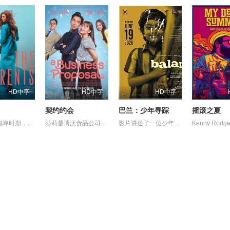
HD中字
HD中字
HD中字
契约约会
巴兰：少年寻踪
摇滚之夏
在事业的巅峰时期，34岁的阿根廷造型师丽娜在瑞士的一场颁奖典礼后，被一种突如其来的冲动驱使。回到布宜诺斯艾利斯后，她什么也没说，但她内心深处似乎发生了某种变化——这种变化是安静且无形的，它悄然地解开了她以为自己早已抛在脑后的过去。
莎莉是博沃食品公司的食品分析师，如今陷入财务困境，她答应为挚友雅斯敏牵线搭桥，为她安排相亲。原来，雅斯敏的约会对象是乌塔玛，博沃食品公司的继承人，名声赫赫。乌塔玛本人也是在祖父博沃的坚持下才答应了相亲。乌塔玛要求莎莉继续这场相亲闹剧，以克服艾扬·博沃坚持要撮合的麻烦。现在，莎莉必须设法解决家庭经济问题，隐瞒自己博沃食品公司员工的身份，并成为乌塔玛的约会对象。
影片讲述了一位少年在动荡的童年中长大，母亲又突然失踪后，他踏上了寻母之旅。这不仅是对母亲下落的追寻，更是他探寻身世真相、寻求内心释怀的过程。