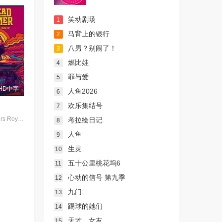
笑动剧场
1
马背上的银行
2
八男？别闹了！
3
燃比娃
4
罪与爱
5
HD中字
人鱼2026
6
欢乐集结号
7
Kenny Rodgers Royce honors his late mother&#39;s legacy by following Dead and Company&#39;s final tour with his film crew, dog Lily Pad, and ex-hippy stepfather-documenting every wild moment along the way for his blog.
考拉绘日记
8
人鱼
9
生灵
10
五十公里桃花坞6
11
心动的信号 第九季
12
九门
13
踢球的她们
14
天才，女友
15