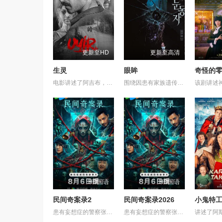
更新至HD
更新至高清
生灵
眼眸
电影讲述了阿吉布，一名在坎努尔地区达玛达姆警察局实习的副督察的故事，根据真实事件改编。
围绕因患有家族遗传病而导致视力逐渐丧失的摄影师瑞真展开。在面对跨越视力障碍、好不容易成为陶艺家却离奇身亡的双胞胎妹妹瑞音时，瑞真孤身一人踏上了挖掘死亡真相的道路，并在黑暗的边缘与隐藏的真相正面交锋。申敏儿在片中一人分饰两角。
HD国语
HD国语
民间奇案录2
民间奇案录2026
小鬼特工
患有妄想症的警察张天盛遇上一起离奇的神像杀人事件，勘案过程中，牵引出“婴胎报仇”，“娘娘索命”等一连串妖异事件，张天盛虽被种种诡怪幻象阻碍，却坚信这是藏在迷信后的人为诡计，勇于向封建传统宣战，敢于破除流传已久的迷信糟粕，最终，在战胜妄想症的同时，成功还原真相，伸张正义。
患有妄想症的警察张天盛遇上一起离奇的神像杀人事件，勘案过程中，牵引出“婴胎报仇”，“娘娘索命”等一连串妖异事件，张天盛虽被种种诡怪幻象阻碍，却坚信这是藏在迷信后的人为诡计，勇于向封建传统宣战，敢于破除流传已久的迷信糟粕，最终，在战胜妄想症的同时，成功还原真相，伸张正义。