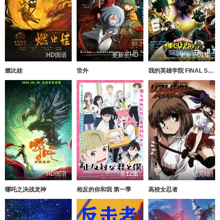
HD国语
更新至HD
更新至01集
燃比娃
世外
我的英雄学院 FINAL SEASON 特别篇
HD国语
全12集
已完结
哪吒之决战龙神
相反的你和我 第一季
高校女忍者