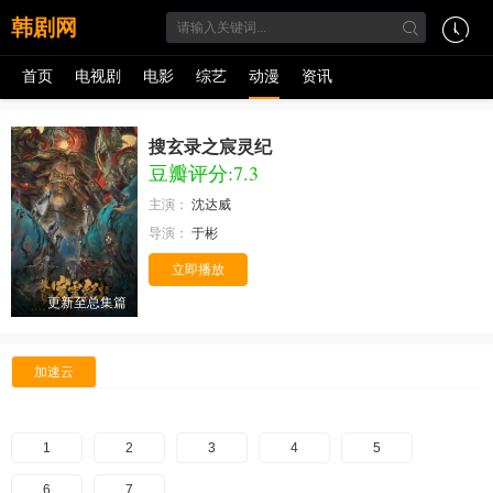
韩剧网
首页
电视剧
电影
综艺
动漫
资讯
搜玄录之宸灵纪
豆瓣评分:7.3
主演：
沈达威
导演：
于彬
立即播放
更新至总集篇
加速云
1
2
3
4
5
6
7