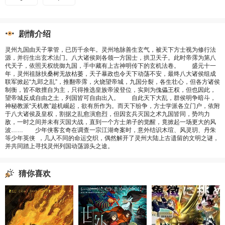
剧情介绍
灵州九国由天子掌管，已历千余年。灵州地脉善生玄气，被天下方士视为修行法
源，并衍生出玄术法门。八大诸侯则各领一方国士，拱卫天子。此时帝霈为第八
代天子，依照天权统御九国，手中藏有上古神明传下的玄机法卷。 盛元十一
年，灵州祖脉扶桑树无故枯萎，天子暴政也令天下动荡不安，最终八大诸侯组成
联军掀起“九郢之乱”，推翻帝霈，火烧望帝城，九国分裂，各生壮心，但各方诸侯
制衡，皆不敢擅自为主，只得推选皇族帝浚登位，实则为傀儡王权，但也因此，
望帝城反成自由之土，列国皆可自由出入。 自此天下大乱，群侯明争暗斗，
神秘教派“天机教”趁机崛起，欲有所作为。而天下纷争，方士学派各立门户，依附
于八大诸侯及皇权，割据之乱愈演愈烈，但因玄兵灭国之术九国皆同，势均力
敌，一时之间并未有灭国大战，直到一个方士弟子的觉醒，竟掀起一场更大的风
波…… 少年侠客玄奇在调查一宗江湖奇案时，意外结识木瑄、风灵玥、丹朱
等少年英侠 ，几人不同的命运交织，偶然解开了灵州大陆上古遗留的文明之谜，
并共同踏上寻找灵州列国动荡源头之途。
猜你喜欢