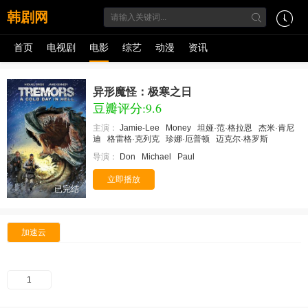
韩剧网
首页
电视剧
电影
综艺
动漫
资讯
异形魔怪：极寒之日
豆瓣评分:9.6
主演：
Jamie-Lee
Money
坦娅·范·格拉恩
杰米·肯尼
迪
格雷格·克列克
珍娜·厄普顿
迈克尔·格罗斯
导演：
Don
Michael
Paul
立即播放
已完结
加速云
1