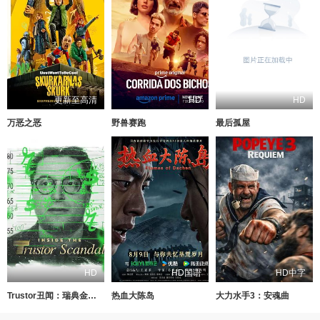
更新至高清
HD
HD
万恶之恶
野兽赛跑
最后孤屋
HD
HD国语
HD中字
Trustor丑闻：瑞典金融案内幕
热血大陈岛
大力水手3：安魂曲