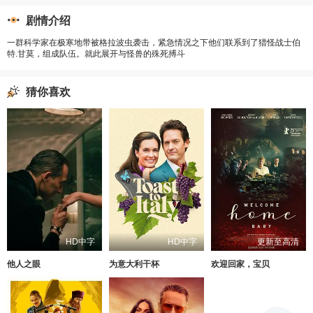
剧情介绍
一群科学家在极寒地带被格拉波虫袭击，紧急情况之下他们联系到了猎怪战士伯
特.甘莫，组成队伍。就此展开与怪兽的殊死搏斗
猜你喜欢
HD中字
HD中字
更新至高清
他人之眼
为意大利干杯
欢迎回家，宝贝