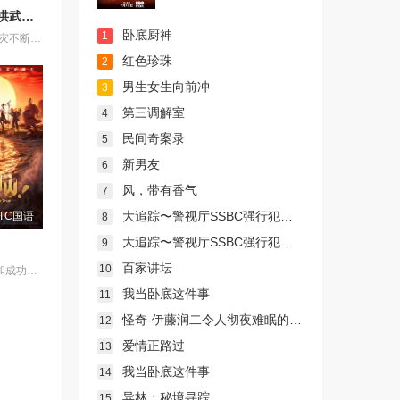
天子传奇：洪武大帝
卧底厨神
1
元朝末年，天灾不断，乱世动荡，汉人饱受异族压迫，天下苍生苦盼明主。上古神器天翔五灵突然现世，江湖传言 “得五灵者，得天下”。一时间，明教、白莲教等武林势力纷纷出动，争夺至宝。大元朝廷为稳固江山，派出精锐铁骑十三翼，一面残酷镇压反元义军，一面全力追查五灵下落。就在这风雨飘摇的乱世之中，一代新天子悄然崛起，一场席卷天下、改写王朝命运的夺鼎争霸，就此拉开序幕。
红色珍珠
2
男生女生向前冲
3
第三调解室
4
民间奇案录
5
新男友
6
风，带有香气
7
大追踪〜警视厅SSBC强行犯系〜 第二季
TC国语
8
大追踪〜警视厅SSBC强行犯系〜第二季
9
百家讲坛
10
“八仙”在成仙和成功之间选择了“成团”，在搞钱和搞事业之间选择了“搞事情”？！吕洞宾、钟离权带队，集结何仙姑、铁拐李、韩湘子、曹国舅、蓝采和与张果老，八个身份各异的凡人因不同机缘稀里糊涂凑在了蓬莱仙境，有人临时起意有人开团秒跟，开起道观过足了“神仙”瘾！面对蓬莱百姓主打一个“有求必应”，草台班子的外壳下却暗藏着“瞒天过海”的胆识。怎料一个惊天阴谋正悄咪咪朝他们砸过来，这场啼笑皆非的奇幻之旅，最终会走向何处呢？ 影片以家喻户晓的传统民间故事“八仙过海”为灵感进行创作。
我当卧底这件事
11
怪奇-伊藤润二令人彻夜难眠的奇异故事－
12
爱情正路过
13
我当卧底这件事
14
异林：秘境寻踪
15