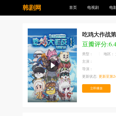
韩剧网
首页
电视剧
电
吃鸡大作战
豆瓣评分:6.
类型：
地区：
主演：
导演：
更新状态:
更新至第2
立即播放
更新至第24集