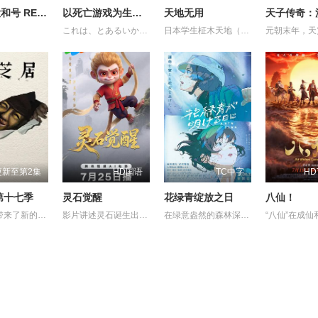
永远的大和号 REBEL3199 第六章 碧蓝迷宫
以死亡游戏为生。44:CLOUDY BEACH
天地无用
これは、とあるいかれた世界の話。 プレイヤーネーム 幽鬼 職業 殺人ゲームのプロフェッショナル。 プレイヤーの生存率が極端に減少するジンクス 三十の壁 を乗り越え、 幽鬼は歩き続ける。 死が隣り合わせのゲーム。続いて挑むは絶海の孤島。 そこに集められたのは8人のプレイヤー。幽鬼が見知った熟練者も、 中にはいた。 ゲーム クラウディビーチ 。 壁を越えた先には、壁を越えた人しかいない。 彼女は今日も、死亡遊戯で飯を食う。
日本学生柾木天地（菊池正美 配音）在放学的路上，看见了一个发光物体从天空飞快的降落到了他的前方，他走上前去一看，发现了一个从外星球坠毁的太空飞船，里面有宇宙海盗魉呼（折笠爱 配音）和一路追赶捉拿她的银河警察九罗密美星（水谷优子 配音）。两个外太空的女孩子，没办法回去，只好留在了天地的家里。树雷星球收到了银河警察美星发去的求救信号，树雷星的大公主阿重霞（高田由美 配音）乘飞船来到地球查看情况。天地陪阿重霞参观地球，对天地一见钟情的魉呼因吃醋和阿重霞两人大战了一场，阿重霞的飞船被毁坏了，来找姐姐的砂沙美（横山智佐 配音）的飞船也出了状况，她们还要在地球住很长时间。接下来天地和她们还会经历哪些惊险与情感纠纷呢？她们还能回到她们的星球吗？
更新至第2集
HD国语
TC中字
HD
第十七季
灵石觉醒
花绿青绽放之日
八仙！
这一次也带来了新的主题与新的恐怖演出，充满了令人脊背发凉的故事。负责演唱片尾主题曲的二人歌谣组合“风轮”也会以声优的身份参加，成为本季的一大亮点。 又出现在孩子们面前的令人毛骨悚然的纸芝居艺人大叔，这次带来的令人身心冻结的恐怖纸芝居，主题是“决”。描绘着与“决”相关的奇妙都市传说，以及遭遇了谁都没有见过的怪奇现象的人们的身姿的壮烈故事被编织了出来。
影片讲述灵石诞生出的石灵儿，被石矶娘娘收养。哪吒误伤石矶徒弟，太乙真人偏袒哪吒，锁住石矶。石灵儿为救母学艺，却卷入太白金星的阴谋。最终石灵儿自我觉醒，和族人同心协力打破天罗地网，拯救族人的英雄之旅。
在绿意盎然的森林深处，有一家名为“带刀烟火店”的烟花工厂，因小镇重新开发，该工厂被迫面临拆迁，带刀敬太郎已经在这里坚持了四年，代替失踪的父亲，专注于制作被称为“幻之烟花”的＜守破离＞，希望将其完成。另一边，住在东京的青梅竹马薰，因过去发生的一起事件离开了家乡，然而在拆迁最后期限的前一天，薰拜访了带刀家，两人再次相遇，并制定了一项令人震惊的计划以揭开失落烟花的秘密，而这一切的关键，竟是那美丽的蓝色颜料“花绿青”。