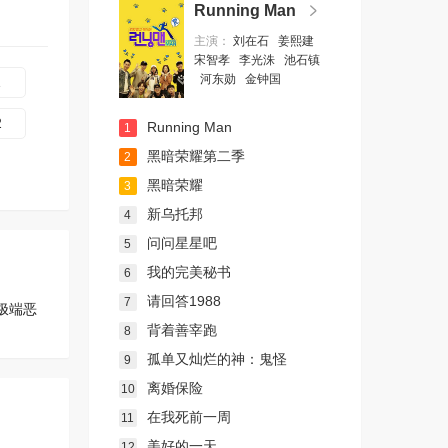
Running Man
主演：
刘在石
姜熙建
宋智孝
李光洙
池石镇
河东勋
金钟国
1
2
Running Man
1
黑暗荣耀第二季
2
黑暗荣耀
3
新乌托邦
4
问问星星吧
5
我的完美秘书
6
请回答1988
7
极端恶
背着善宰跑
8
孤单又灿烂的神：鬼怪
9
离婚保险
10
在我死前一周
11
美好的一天
12