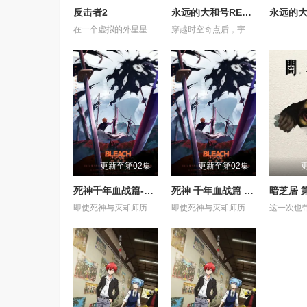
反击者2
永远的大和号REBEL3199第六章碧蓝迷宫
在一个虚拟的外星星球上，反击者是一个专业的商业机器人拳击运动员，他在不锈钢教练的培养下，击败了糖铁机器人，赢得了一次商业比赛
穿越时空奇点后，宇宙战舰大和号抵达了一个全新的世界。这里并非未来，而是2026年的东京。远在加米拉斯战争爆发之前。一个未受行星核弹摧残的古老地球。如果大和号在这个时代驶向加米拉斯星球，未来或许会被改变。德萨里姆试图实现的“历史篡改”——土门龙介也面临着同样的诱惑。人类被德萨里姆改造的未来，以及战争本身的历史，或许都会消失。宇宙战舰大和号——以及他们自身——也将不复存在。然而，和平将会留存。一个阻止悲剧发生的绝望愿望。在莎夏猩红双眼的注视下，大和号化作一艘漆黑的战舰。在它留下的痕迹尽头，等待着它的是什么？
更新至第02集
更新至第02集
死神千年血战篇-祸进谭-
死神 千年血战篇 -祸进谭-
暗芝居 
即使死神与灭却师历经千年的血战尽头，毁灭的未来已隐约可见── 王族特务·零番队迎击企图侵入灵王宫的友哈巴赫。 然而，灭却师之王及其亲卫队击溃了零番队壮烈的卍解，最终踏入灵王大内里。 从兵主部一兵卫手中接过守护灵王重任的黑崎一护等人， 却因友哈巴赫的诡计，使一护挥剑斩向了灵王。 灵王之死──意味着三界的崩溃。 各界出现&quot;扭曲&quot;，毁灭的预兆开始笼罩世界。 护廷十三队与残存的灭却师联手，向灵王宫进发。 但灵王宫已落入&quot;看不见的帝国&quot;之手，化身为&quot;真世界城&quot;。 亲卫队在那座仿佛嘲笑着死神们、耸立于天空的城中严阵以待。 护廷十三队与亲卫队在&quot;真世界城&quot;各处展开激战。 一护理解了雨龙的真正心意，作为互相信赖的同伴，再次坚定了守护世界的决心。 已成为超越&quot;全知全能&quot;存在的友哈巴赫。 赌上三界存亡的壮烈战斗，正迈向终局。 在混沌之祸前方等待的，是绝望还是希望──
即使死神与灭却师历经千年的血战尽头，毁灭的未来已隐约可见── 王族特务·零番队迎击企图侵入灵王宫的友哈巴赫。 然而，灭却师之王及其亲卫队击溃了零番队壮烈的卍解，最终踏入灵王大内里。 从兵主部一兵卫手中接过守护灵王重任的黑崎一护等人， 却因友哈巴赫的诡计，使一护挥剑斩向了灵王。 灵王之死──意味着三界的崩溃。 各界出现"扭曲"，毁灭的预兆开始笼罩世界。 护廷十三队与残存的灭却师联手，向灵王宫进发。 但灵王宫已落入"看不见的帝国"之手，化身为"真世界城"。 亲卫队在那座仿佛嘲笑着死神们、耸立于天空的城中严阵以待。 护廷十三队与亲卫队在"真世界城"各处展开激战。 一护理解了雨龙的真正心意，作为互相信赖的同伴，再次坚定了守护世界的决心。 已成为超越"全知全能"存在的友哈巴赫。 赌上三界存亡的壮烈战斗，正迈向终局。 在混沌之祸前方等待的，是绝望还是希望──