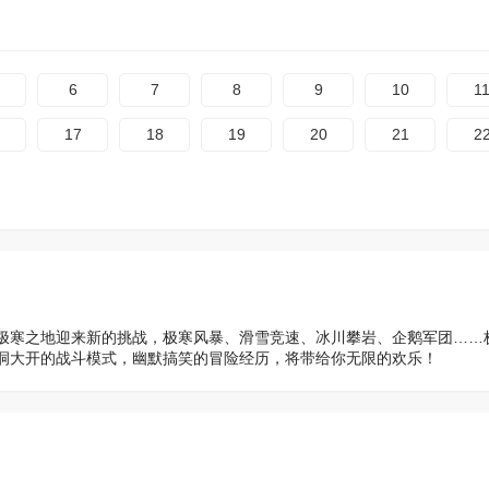
6
7
8
9
10
1
17
18
19
20
21
2
极寒之地迎来新的挑战，极寒风暴、滑雪竞速、冰川攀岩、企鹅军团……
洞大开的战斗模式，幽默搞笑的冒险经历，将带给你无限的欢乐！