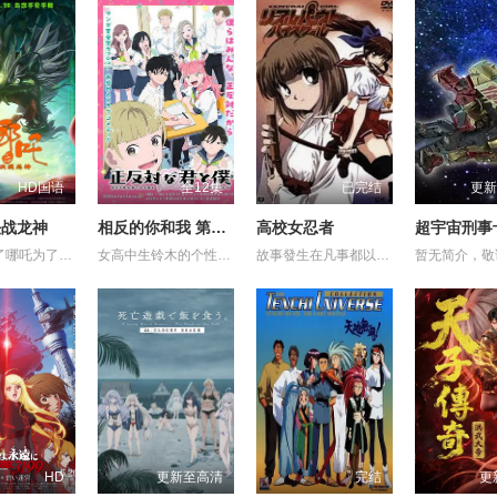
HD国语
全12集
已完结
更新
决战龙神
相反的你和我 第一季
高校女忍者
影片讲述了哪吒为了救出活祭的小孩，杀死龙三太子。因而惹怒了龙神，被龙神所伤，断掉一臂。最终在太乙真人的帮助下，塑莲藕手臂，提升“离火印”实力，最终击败龙神，拯救陈塘关，战胜邪恶的故事。 (电审动字[2021]第20号)
女高中生铃木的个性开朗、交友甚广、擅长察言观色，是班上的中心人物之一，她喜欢的对象是坐在自己隔壁的男同学谷，而谷的个性与铃木恰恰相反，他内敛沉稳、有主见、待人一视同仁。铃木一直无法鼓起勇气告白，直到某日一个偶然机会，两人放学回家时走在同一条路上，并因此牵起了手。之后两人相互倾诉对彼此的好感，并开始交往，而同学们虽然感到讶异，但也都很支持两人的恋情。
故事發生在凡事都以決鬥解決的大門高中。就讀大門高中的怪怪女生御劍涼子，是個熱愛武士道，劍術高超的時代劇迷，更是解決校內麻煩「K FIGHT」決鬥制度的冠軍！ 某天在御劍涼子面前突然出現了一個神秘巫女，涼子並因此被召喚進入異次元空間，和那裡的妖魔獸展開戰鬥！究竟現實世界與異次元空間有什麼關係？陸續登場的謎樣角色，又將為涼子帶來什麼遭遇呢？現在，戰鬥的鐘聲即將為御劍涼子響起！
暂无简介，敬
HD
更新至高清
完结
更