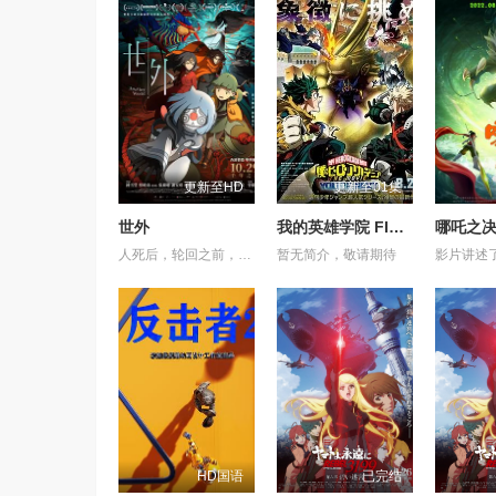
更新至HD
更新至01集
世外
我的英雄学院 FINAL SEASON 特别篇
哪吒之
人死后，轮回之前，亡魂会来到一处奇异之地——“世外”。灵守日复一日引领亡魂去投胎，直至一天，灵守小鬼遇上了不愿转世的小妹，让不懂人类情感的小鬼看到了不再一样的“世外”。 在带领小妹转世的路途上，小鬼揭示了她前世的遗憾，亦触发了难以逆转的诅咒——若小妹完全被忿恨支配，不论世外、人间，将与她一同灰飞烟灭…… 为了小妹，小鬼得到天女的允许，与武功高强的黑天踏上横跨千年的征途，纵然在路上危机四伏，他仍不惜多次舍身相救，只为了小妹能忘记过去的伤痛，并原谅自己，一身轻盈，走上轮回转世之路……
暂无简介，敬请期待
HD国语
已完结