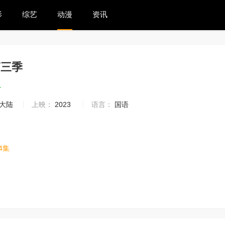
影
综艺
动漫
资讯
第三季
4
大陆
上映：
2023
语言：
国语
4集