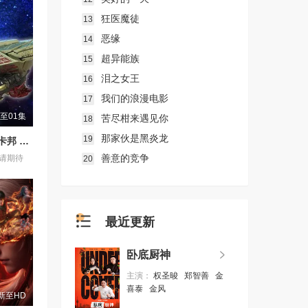
狂医魔徒
13
恶缘
14
超异能族
15
泪之女王
16
我们的浪漫电影
17
至01集
苦尽柑来遇见你
18
那家伙是黑炎龙
19
超宇宙刑事卡邦 无限 外传
善意的竞争
请期待
20
最近更新
卧底厨神
主演：
权圣晙
郑智善
金
喜泰
金风
新至HD