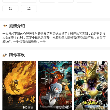
11
12
剧情介绍
一心只想下班的心理医生时迁快被笋丝票选出道了！时迁欲哭无泪，说好只是凑
人头的啊！此时，五岁小孩从天而降，抱着时迁大腿喊着妈咪就是不放，自带可
爱buff，一手领着总裁爸爸，一手
猜你喜欢
HD国语
更新至HD
更新至01集