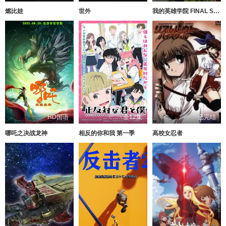
燃比娃
世外
我的英雄学院 FINAL SEASON 特别篇
HD国语
全12集
已完结
哪吒之决战龙神
相反的你和我 第一季
高校女忍者