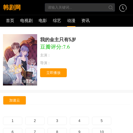
韩剧网
首页
电视剧
电影
综艺
动漫
资讯
我的金主只有5岁
豆瓣评分:7.6
主演：
导演：
立即播放
更新至第12集
加速云
1
2
3
4
5
6
7
8
9
10