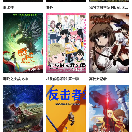
燃比娃
世外
我的英雄学院 FINAL SEASON 特别篇
HD国语
全12集
已完结
哪吒之决战龙神
相反的你和我 第一季
高校女忍者