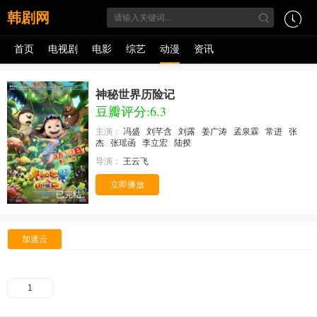
韩剧网
首页
电视剧
电影
综艺
动漫
资讯
神秘世界历险记
豆瓣评分:6.3
主演：
冯盛
刘芊含
刘露
姜广涛
孟泉霖
常进
张
杰
张瑶函
李立宏
陆揆
导演：
王云飞
立即播放
已完结
加速云
1