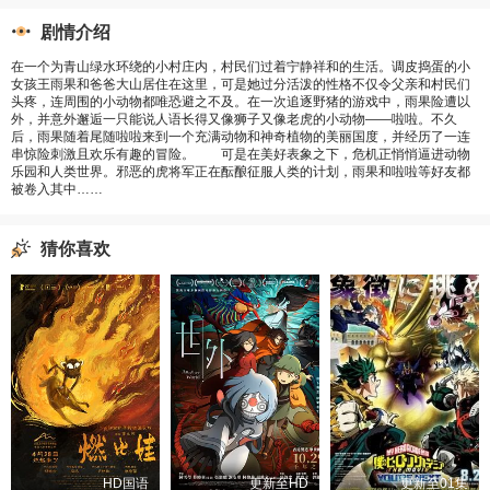
剧情介绍
在一个为青山绿水环绕的小村庄内，村民们过着宁静祥和的生活。调皮捣蛋的小
女孩王雨果和爸爸大山居住在这里，可是她过分活泼的性格不仅令父亲和村民们
头疼，连周围的小动物都唯恐避之不及。在一次追逐野猪的游戏中，雨果险遭以
外，并意外邂逅一只能说人语长得又像狮子又像老虎的小动物——啦啦。不久
后，雨果随着尾随啦啦来到一个充满动物和神奇植物的美丽国度，并经历了一连
串惊险刺激且欢乐有趣的冒险。 可是在美好表象之下，危机正悄悄逼进动物
乐园和人类世界。邪恶的虎将军正在酝酿征服人类的计划，雨果和啦啦等好友都
被卷入其中……
猜你喜欢
HD国语
更新至HD
更新至01集