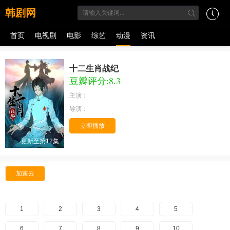
韩剧网
首页
电视剧
电影
综艺
动漫
资讯
十二生肖战纪
豆瓣评分:8.3
主演：
导演：
立即播放
更新至第12集
加速云
1
2
3
4
5
6
7
8
9
10