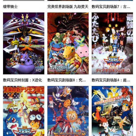
缎带骑士
完美世界剧场版 九劫焚天
数码宝贝剧场版7：古代数码兽复活
HD
HD
HD
数码宝贝特别篇：X进化
数码宝贝剧场版8：究极力量！爆裂模式发动
数码宝贝剧场版4：超恶魔兽的反击