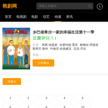
韩剧网
首页
电视剧
电影
综艺
动漫
资讯
乡巴佬希尔一家的幸福生活第十一季
豆瓣评分:7.1
主演：
凯茜·纳基麦
布莱特妮·墨菲
帕梅拉·阿德龙
斯蒂芬·鲁特
约翰尼·哈德威克
迈克·乔吉
导演：
立即播放
已完结
加速云
1
2
3
4
5
6
7
8
9
10