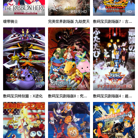
更新至高清
更新至HD
HD
缎带骑士
完美世界剧场版 九劫焚天
数码宝贝剧场版7：古代数码兽复活
HD
HD
HD
数码宝贝特别篇：X进化
数码宝贝剧场版8：究极力量！爆裂模式发动
数码宝贝剧场版4：超恶魔兽的反击