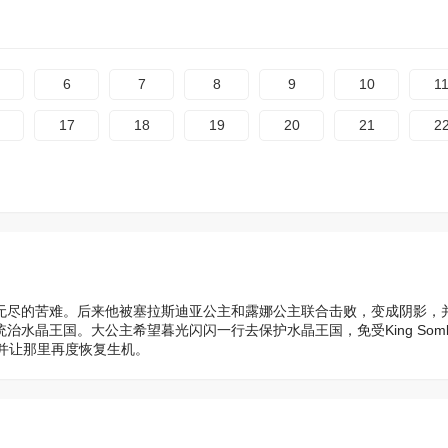
6
7
8
9
10
1
17
18
19
20
21
2
带来了无尽的苦难。后来他被塞拉斯迪亚公主和露娜公主联合击败，变成阴影，
统治水晶王国。大公主希望暮光闪闪一行去保护水晶王国，免受King Somb
并让那里再度恢复生机。