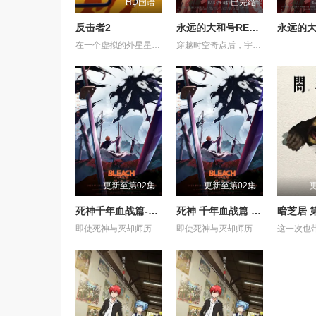
HD国语
已完结
反击者2
永远的大和号REBEL3199第六章碧蓝迷宫
在一个虚拟的外星星球上，反击者是一个专业的商业机器人拳击运动员，他在不锈钢教练的培养下，击败了糖铁机器人，赢得了一次商业比赛
穿越时空奇点后，宇宙战舰大和号抵达了一个全新的世界。这里并非未来，而是2026年的东京。远在加米拉斯战争爆发之前。一个未受行星核弹摧残的古老地球。如果大和号在这个时代驶向加米拉斯星球，未来或许会被改变。德萨里姆试图实现的“历史篡改”——土门龙介也面临着同样的诱惑。人类被德萨里姆改造的未来，以及战争本身的历史，或许都会消失。宇宙战舰大和号——以及他们自身——也将不复存在。然而，和平将会留存。一个阻止悲剧发生的绝望愿望。在莎夏猩红双眼的注视下，大和号化作一艘漆黑的战舰。在它留下的痕迹尽头，等待着它的是什么？
更新至第02集
更新至第02集
死神千年血战篇-祸进谭-
死神 千年血战篇 -祸进谭-
暗芝居 
即使死神与灭却师历经千年的血战尽头，毁灭的未来已隐约可见── 王族特务·零番队迎击企图侵入灵王宫的友哈巴赫。 然而，灭却师之王及其亲卫队击溃了零番队壮烈的卍解，最终踏入灵王大内里。 从兵主部一兵卫手中接过守护灵王重任的黑崎一护等人， 却因友哈巴赫的诡计，使一护挥剑斩向了灵王。 灵王之死──意味着三界的崩溃。 各界出现&quot;扭曲&quot;，毁灭的预兆开始笼罩世界。 护廷十三队与残存的灭却师联手，向灵王宫进发。 但灵王宫已落入&quot;看不见的帝国&quot;之手，化身为&quot;真世界城&quot;。 亲卫队在那座仿佛嘲笑着死神们、耸立于天空的城中严阵以待。 护廷十三队与亲卫队在&quot;真世界城&quot;各处展开激战。 一护理解了雨龙的真正心意，作为互相信赖的同伴，再次坚定了守护世界的决心。 已成为超越&quot;全知全能&quot;存在的友哈巴赫。 赌上三界存亡的壮烈战斗，正迈向终局。 在混沌之祸前方等待的，是绝望还是希望──
即使死神与灭却师历经千年的血战尽头，毁灭的未来已隐约可见── 王族特务·零番队迎击企图侵入灵王宫的友哈巴赫。 然而，灭却师之王及其亲卫队击溃了零番队壮烈的卍解，最终踏入灵王大内里。 从兵主部一兵卫手中接过守护灵王重任的黑崎一护等人， 却因友哈巴赫的诡计，使一护挥剑斩向了灵王。 灵王之死──意味着三界的崩溃。 各界出现"扭曲"，毁灭的预兆开始笼罩世界。 护廷十三队与残存的灭却师联手，向灵王宫进发。 但灵王宫已落入"看不见的帝国"之手，化身为"真世界城"。 亲卫队在那座仿佛嘲笑着死神们、耸立于天空的城中严阵以待。 护廷十三队与亲卫队在"真世界城"各处展开激战。 一护理解了雨龙的真正心意，作为互相信赖的同伴，再次坚定了守护世界的决心。 已成为超越"全知全能"存在的友哈巴赫。 赌上三界存亡的壮烈战斗，正迈向终局。 在混沌之祸前方等待的，是绝望还是希望──