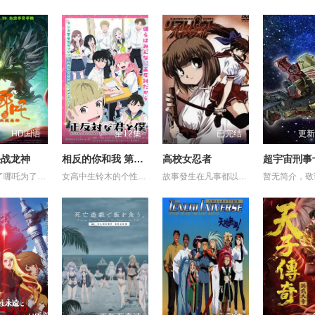
HD国语
全12集
已完结
更新
决战龙神
相反的你和我 第一季
高校女忍者
影片讲述了哪吒为了救出活祭的小孩，杀死龙三太子。因而惹怒了龙神，被龙神所伤，断掉一臂。最终在太乙真人的帮助下，塑莲藕手臂，提升“离火印”实力，最终击败龙神，拯救陈塘关，战胜邪恶的故事。 (电审动字[2021]第20号)
女高中生铃木的个性开朗、交友甚广、擅长察言观色，是班上的中心人物之一，她喜欢的对象是坐在自己隔壁的男同学谷，而谷的个性与铃木恰恰相反，他内敛沉稳、有主见、待人一视同仁。铃木一直无法鼓起勇气告白，直到某日一个偶然机会，两人放学回家时走在同一条路上，并因此牵起了手。之后两人相互倾诉对彼此的好感，并开始交往，而同学们虽然感到讶异，但也都很支持两人的恋情。
故事發生在凡事都以決鬥解決的大門高中。就讀大門高中的怪怪女生御劍涼子，是個熱愛武士道，劍術高超的時代劇迷，更是解決校內麻煩「K FIGHT」決鬥制度的冠軍！ 某天在御劍涼子面前突然出現了一個神秘巫女，涼子並因此被召喚進入異次元空間，和那裡的妖魔獸展開戰鬥！究竟現實世界與異次元空間有什麼關係？陸續登場的謎樣角色，又將為涼子帶來什麼遭遇呢？現在，戰鬥的鐘聲即將為御劍涼子響起！
暂无简介，敬