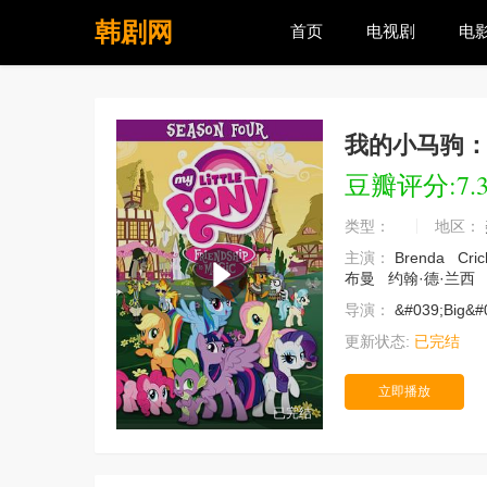
韩剧网
首页
电视剧
电
我的小马驹
豆瓣评分:7.
类型：
地区：
主演：
Brenda
Cri
布曼
约翰·德·兰西
导演：
&#039;Big&#
更新状态:
已完结
立即播放
已完结