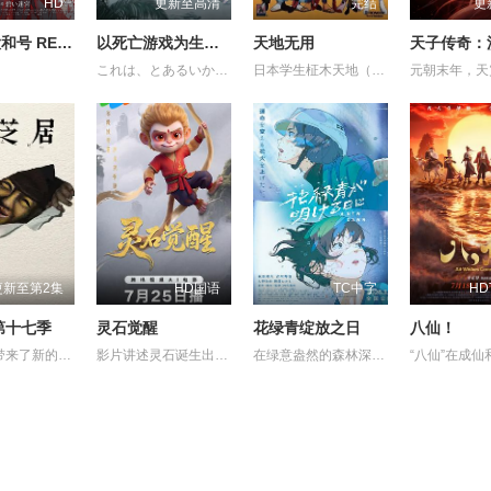
HD
更新至高清
完结
更
永远的大和号 REBEL3199 第六章 碧蓝迷宫
以死亡游戏为生。44:CLOUDY BEACH
天地无用
これは、とあるいかれた世界の話。 プレイヤーネーム 幽鬼 職業 殺人ゲームのプロフェッショナル。 プレイヤーの生存率が極端に減少するジンクス 三十の壁 を乗り越え、 幽鬼は歩き続ける。 死が隣り合わせのゲーム。続いて挑むは絶海の孤島。 そこに集められたのは8人のプレイヤー。幽鬼が見知った熟練者も、 中にはいた。 ゲーム クラウディビーチ 。 壁を越えた先には、壁を越えた人しかいない。 彼女は今日も、死亡遊戯で飯を食う。
日本学生柾木天地（菊池正美 配音）在放学的路上，看见了一个发光物体从天空飞快的降落到了他的前方，他走上前去一看，发现了一个从外星球坠毁的太空飞船，里面有宇宙海盗魉呼（折笠爱 配音）和一路追赶捉拿她的银河警察九罗密美星（水谷优子 配音）。两个外太空的女孩子，没办法回去，只好留在了天地的家里。树雷星球收到了银河警察美星发去的求救信号，树雷星的大公主阿重霞（高田由美 配音）乘飞船来到地球查看情况。天地陪阿重霞参观地球，对天地一见钟情的魉呼因吃醋和阿重霞两人大战了一场，阿重霞的飞船被毁坏了，来找姐姐的砂沙美（横山智佐 配音）的飞船也出了状况，她们还要在地球住很长时间。接下来天地和她们还会经历哪些惊险与情感纠纷呢？她们还能回到她们的星球吗？
更新至第2集
HD国语
TC中字
HD
第十七季
灵石觉醒
花绿青绽放之日
八仙！
这一次也带来了新的主题与新的恐怖演出，充满了令人脊背发凉的故事。负责演唱片尾主题曲的二人歌谣组合“风轮”也会以声优的身份参加，成为本季的一大亮点。 又出现在孩子们面前的令人毛骨悚然的纸芝居艺人大叔，这次带来的令人身心冻结的恐怖纸芝居，主题是“决”。描绘着与“决”相关的奇妙都市传说，以及遭遇了谁都没有见过的怪奇现象的人们的身姿的壮烈故事被编织了出来。
影片讲述灵石诞生出的石灵儿，被石矶娘娘收养。哪吒误伤石矶徒弟，太乙真人偏袒哪吒，锁住石矶。石灵儿为救母学艺，却卷入太白金星的阴谋。最终石灵儿自我觉醒，和族人同心协力打破天罗地网，拯救族人的英雄之旅。
在绿意盎然的森林深处，有一家名为“带刀烟火店”的烟花工厂，因小镇重新开发，该工厂被迫面临拆迁，带刀敬太郎已经在这里坚持了四年，代替失踪的父亲，专注于制作被称为“幻之烟花”的＜守破离＞，希望将其完成。另一边，住在东京的青梅竹马薰，因过去发生的一起事件离开了家乡，然而在拆迁最后期限的前一天，薰拜访了带刀家，两人再次相遇，并制定了一项令人震惊的计划以揭开失落烟花的秘密，而这一切的关键，竟是那美丽的蓝色颜料“花绿青”。