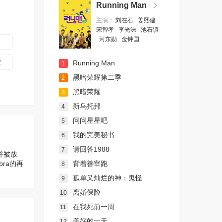
Running Man
主演：
刘在石
姜熙建
宋智孝
李光洙
池石镇
河东勋
金钟国
1
2
Running Man
1
黑暗荣耀第二季
2
黑暗荣耀
3
新乌托邦
4
问问星星吧
5
我的完美秘书
6
请回答1988
7
并被放
ra的再
背着善宰跑
8
孤单又灿烂的神：鬼怪
9
离婚保险
10
在我死前一周
11
美好的一天
12