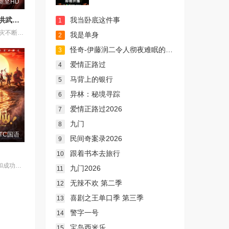
新至HD
天子传奇：洪武大帝
我当卧底这件事
1
元朝末年，天灾不断，乱世动荡，汉人饱受异族压迫，天下苍生苦盼明主。上古神器天翔五灵突然现世，江湖传言 “得五灵者，得天下”。一时间，明教、白莲教等武林势力纷纷出动，争夺至宝。大元朝廷为稳固江山，派出精锐铁骑十三翼，一面残酷镇压反元义军，一面全力追查五灵下落。就在这风雨飘摇的乱世之中，一代新天子悄然崛起，一场席卷天下、改写王朝命运的夺鼎争霸，就此拉开序幕。
我是单身
2
怪奇-伊藤润二令人彻夜难眠的奇异故事－
3
爱情正路过
4
马背上的银行
5
异林：秘境寻踪
6
爱情正路过2026
7
九门
8
TC国语
民间奇案录2026
9
跟着书本去旅行
10
“八仙”在成仙和成功之间选择了“成团”，在搞钱和搞事业之间选择了“搞事情”？！吕洞宾、钟离权带队，集结何仙姑、铁拐李、韩湘子、曹国舅、蓝采和与张果老，八个身份各异的凡人因不同机缘稀里糊涂凑在了蓬莱仙境，有人临时起意有人开团秒跟，开起道观过足了“神仙”瘾！面对蓬莱百姓主打一个“有求必应”，草台班子的外壳下却暗藏着“瞒天过海”的胆识。怎料一个惊天阴谋正悄咪咪朝他们砸过来，这场啼笑皆非的奇幻之旅，最终会走向何处呢？ 影片以家喻户晓的传统民间故事“八仙过海”为灵感进行创作。
九门2026
11
无辣不欢 第二季
12
喜剧之王单口季 第三季
13
警字一号
14
宝岛西米乐
15