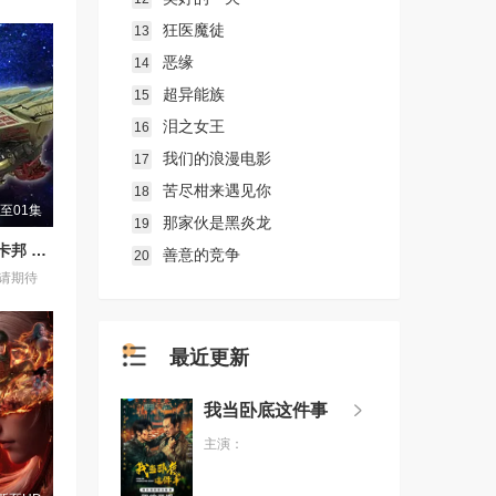
狂医魔徒
13
恶缘
14
超异能族
15
泪之女王
16
我们的浪漫电影
17
苦尽柑来遇见你
18
至01集
那家伙是黑炎龙
19
超宇宙刑事卡邦 无限 外传
善意的竞争
20
请期待
最近更新
我当卧底这件事
主演：