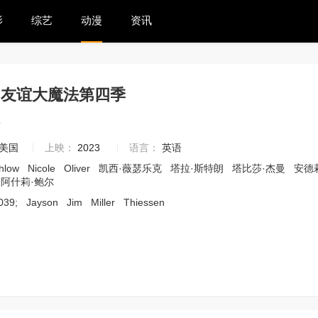
影
综艺
动漫
资讯
：友谊大魔法第四季
3
美国
上映：
2023
语言：
英语
chlow
Nicole
Oliver
凯西·薇瑟乐克
塔拉·斯特朗
塔比莎·杰曼
安德
阿什莉·鲍尔
039;
Jayson
Jim
Miller
Thiessen