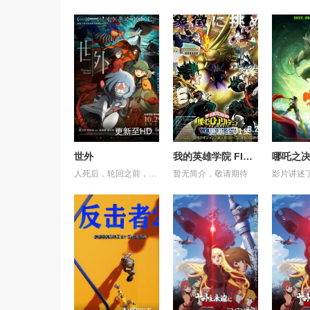
更新至HD
更新至01集
世外
我的英雄学院 FINAL SEASON 特别篇
哪吒之
人死后，轮回之前，亡魂会来到一处奇异之地——“世外”。灵守日复一日引领亡魂去投胎，直至一天，灵守小鬼遇上了不愿转世的小妹，让不懂人类情感的小鬼看到了不再一样的“世外”。 在带领小妹转世的路途上，小鬼揭示了她前世的遗憾，亦触发了难以逆转的诅咒——若小妹完全被忿恨支配，不论世外、人间，将与她一同灰飞烟灭…… 为了小妹，小鬼得到天女的允许，与武功高强的黑天踏上横跨千年的征途，纵然在路上危机四伏，他仍不惜多次舍身相救，只为了小妹能忘记过去的伤痛，并原谅自己，一身轻盈，走上轮回转世之路……
暂无简介，敬请期待