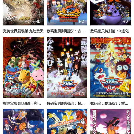
更新至HD
HD
HD
完美世界剧场版 九劫焚天
数码宝贝剧场版7：古代数码兽复活
数码宝贝特别篇：X进化
HD
HD
HD
数码宝贝剧场版8：究极力量！爆裂模式发动
数码宝贝剧场版4：超恶魔兽的反击
数码宝贝剧场版3：前篇・数码兽飓风登陆！！后篇・超绝进化！