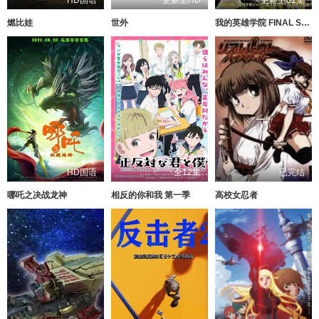
燃比娃
世外
我的英雄学院 FINAL SEASON 特别篇
HD国语
全12集
已完结
哪吒之决战龙神
相反的你和我 第一季
高校女忍者