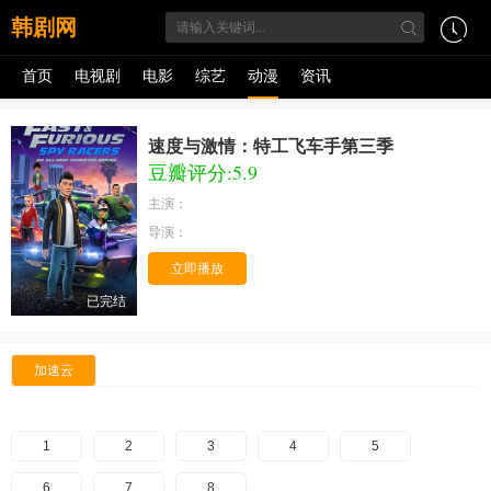
韩剧网
首页
电视剧
电影
综艺
动漫
资讯
速度与激情：特工飞车手第三季
豆瓣评分:5.9
主演：
导演：
立即播放
已完结
加速云
1
2
3
4
5
6
7
8