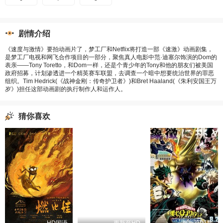
剧情介绍
《速度与激情》要拍动画片了，梦工厂和Netflix将打造一部《速激》动画剧集，
是梦工厂电视和网飞合作项目的一部分，聚焦真人电影中范·迪塞尔饰演的Dom的
表亲——Tony Toretto，和Dom一样，还是个青少年的Tony和他的朋友们被美国
政府招募，计划渗透进一个精英赛车联盟，去调查一个暗中想要统治世界的罪恶
组织。Tim Hedrick(《战神金刚：传奇护卫者》)和Bret Haaland(《朱利安国王万
岁》)担任这部动画剧的执行制作人和运作人。
猜你喜欢
HD国语
更新至HD
更新至01集