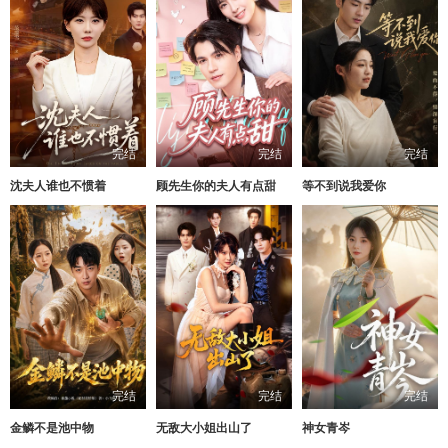
完结
完结
完结
沈夫人谁也不惯着
顾先生你的夫人有点甜
等不到说我爱你
完结
完结
完结
金鳞不是池中物
无敌大小姐出山了
神女青岑