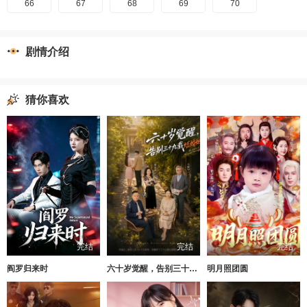
66
67
68
69
70
剧情介绍
猜你喜欢
完结
完结
完结
阎罗归来时
六十岁觉醒，告别三十九载烂婚姻
明月照团圆