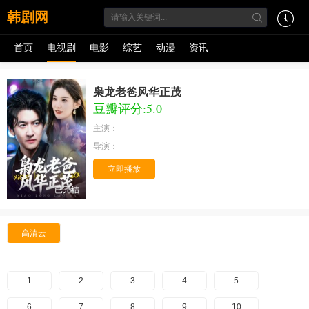
韩剧网
首页
电视剧
电影
综艺
动漫
资讯
枭龙老爸风华正茂
豆瓣评分:5.0
主演：
导演：
立即播放
已完结
高清云
1
2
3
4
5
6
7
8
9
10