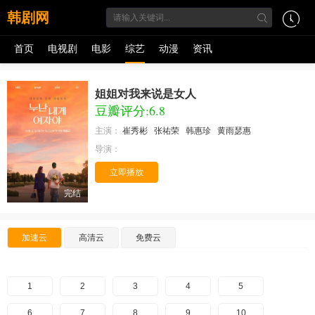
韩剧网
首页
电视剧
电影
综艺
动漫
资讯
姐姐对我来说是女人
豆瓣评分:6.8
主演：
崔秀彬
张祐荣
韩惠珍
黄雨瑟惠
导演：
立即播放
完结
加速云
高清云
免费云
1
2
3
4
5
6
7
8
9
10