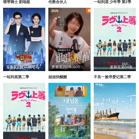
缎带骑士 剧场版
伦敦合伙人
一站到底 少年季 第2季
更新至20260807第1期
更新至20260805第1期加更
更新至第04集
一站到底第二季
姐姐快醒醒
不良一族寻爱记第二季