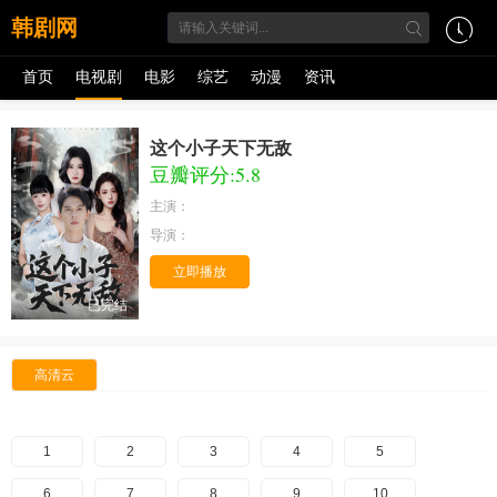
韩剧网
首页
电视剧
电影
综艺
动漫
资讯
这个小子天下无敌
豆瓣评分:5.8
主演：
导演：
立即播放
已完结
高清云
1
2
3
4
5
6
7
8
9
10