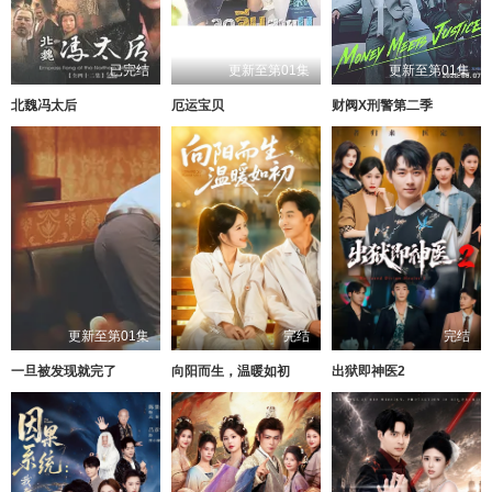
已完结
更新至第01集
更新至第01集
北魏冯太后
厄运宝贝
财阀X刑警第二季
更新至第01集
完结
完结
一旦被发现就完了
向阳而生，温暖如初
出狱即神医2