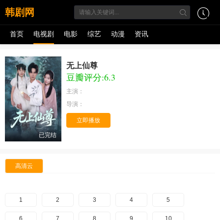
韩剧网
首页
电视剧
电影
综艺
动漫
资讯
无上仙尊
豆瓣评分:6.3
主演：
导演：
立即播放
已完结
高清云
1
2
3
4
5
6
7
8
9
10