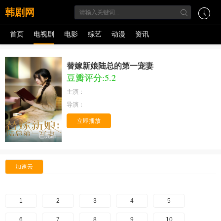
韩剧网
首页
电视剧
电影
综艺
动漫
资讯
替嫁新娘陆总的第一宠妻
豆瓣评分:5.2
主演：
导演：
立即播放
已完结
加速云
1
2
3
4
5
6
7
8
9
10