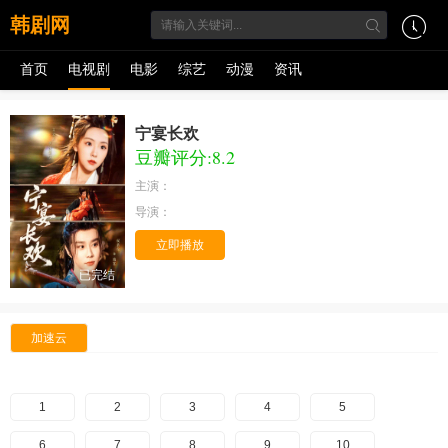
韩剧网
首页
电视剧
电影
综艺
动漫
资讯
宁宴长欢
豆瓣评分:8.2
主演：
导演：
立即播放
已完结
加速云
1
2
3
4
5
6
7
8
9
10