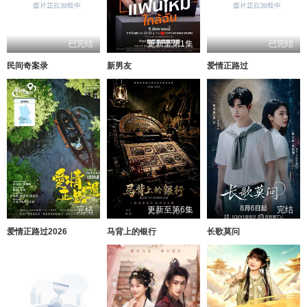
已完结
更新至第1集
已完结
民间奇案录
新男友
爱情正路过
完结
更新至第6集
完结
爱情正路过2026
马背上的银行
长歌莫问