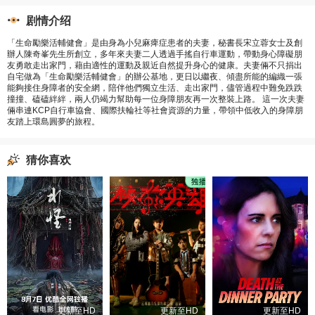
剧情介绍
「生命勵樂活輔健會」是由身為小兒麻痺症患者的夫妻，秘書長宋立蓉女士及創
辦人陳奇峯先生所創立，多年來夫妻二人透過手搖自行車運動，帶動身心障礙朋
友勇敢走出家門，藉由適性的運動及親近自然提升身心的健康。夫妻倆不只捐出
自宅做為「生命勵樂活輔健會」的辦公基地，更日以繼夜、傾盡所能的編織一張
能夠接住身障者的安全網，陪伴他們獨立生活、走出家門，儘管過程中難免跌跌
撞撞、磕磕絆絆，兩人仍竭力幫助每一位身障朋友再一次整裝上路。 這一次夫妻
倆串連KCP自行車協會、國際扶輪社等社會資源的力量，帶領中低收入的身障朋
友踏上環島圓夢的旅程。
猜你喜欢
更新至HD
更新至HD
更新至HD