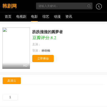
韩剧网
首页
电视剧
电影
综艺
动漫
资讯
跌跌撞撞的圓夢者
豆瓣评分:8.2
主演：
导演：
林樹橋
立即播放
HD
高清云
1