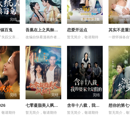
完结
更新至第6集
更新至第1集
人镇百鬼
吾凰在上之凤御四方
恋爱开运点
其实不是重
苏木继承了失踪父亲留下的白事馆，本想低调扎纸维生，却因一具流血的新娘纸人卷入了一场跨越十年的惊天阴谋。这纸人身上，竟贴着父亲消失前的绝命符箓。为了寻找父亲，苏木手持家传罗盘，独闯古镇鬼婚宴，掌扇招魂神棍。深陷租界纸域大楼，反杀吸血资本家。最终踏入生人勿近的封门村，揭开百人活尸背后的血泪冤案。随着三块罗盘碎片合一，当年的背叛者，父亲的结拜兄弟王叔现身夺宝。王叔布下万怨噬魂阵，欲将苏木炼成杀戮傀儡。生死关头，苏木觉醒苏家至高血脉，融合父亲残魂，引九霄神雷荡平邪祟。你以为苏家扎的是纸，不，扎的是这世间的公道。从此，苏木手持罗盘，行走阴阳，开启了一段热血又诡异的捉鬼传奇。
改编自快看漫画作者嗷小泽的独家连载漫画《吾凰在上》。 现代少女奚圆（姜贞羽 饰）因意外踏入玄机界，继而卷入虎云国内乱的漩涡，身陷重重危机，而在一次次险象环生中，奚圆的真实身份逐渐浮出水面，她体内的凤凰神力也在机缘巧合下被激发觉醒。肩负整个玄机界安危的奚圆将个人的生死抛之脑后挺身而出，勇敢地向至高的神律挑战，并最终凭借自身的聪慧与坚韧守护了玄机界的苍生。
暂无简介，敬请期待
完结
完结
完结
26
七零凝脂美人飒翻了
含辛十八载，我的婆家全是假的
想你的第七
，敬请期待
暂无简介，敬请期待
暂无简介，敬请期待
暂无简介，敬