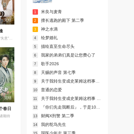
米良与麦青
1
完结
擅长逃跑的殿下 第二季
2
神之水滴
3
逢
绘梦婚礼
4
一群怀揣各自“失意”的年轻人，在沿海小城南安相遇相知，他们决心各展所长创办旅行社。他们以当地的特色人文与美食为引，用真诚与创意打动游客。尽管在创业路上笑料百出，但他们也渐渐褪去青涩，逐渐打响“成功旅行社”的品牌。从“冤家”互怼到甜蜜携手，“成功小分队”不仅在南安扎根了事业，更收获了惺惺相惜的友情与双向奔赴的爱情。
描绘直至生命尽头
5
我家的弟弟们真是让您费心了
6
歌手2026
7
天赐的声音 第七季
8
关于我转生变成史莱姆这档事第四季
9
普通的恋爱
10
完结
关于我转生变成史莱姆这档事 第四季
11
『你们先走我断后』，于是10年后我成为了传说
12
个春日
财阀X刑警 第二季
13
请期待
我的鸵鸟先生
14
国医少年志 第三季
15