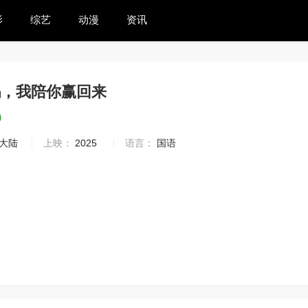
影
综艺
动漫
资讯
妈，我陪你赢回来
0
大陆
上映：
2025
语言：
国语