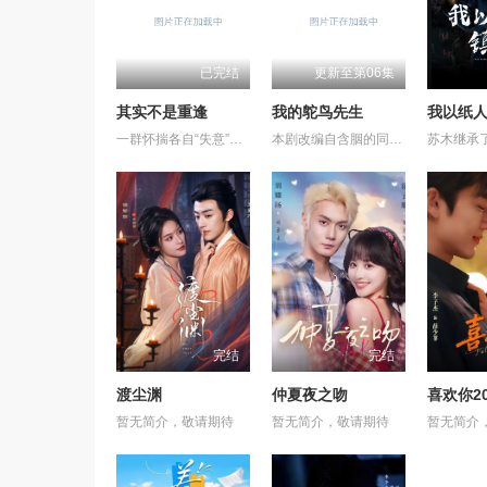
已完结
更新至第06集
其实不是重逢
我的鸵鸟先生
我以纸
一群怀揣各自“失意”的年轻人，在沿海小城南安相遇相知，他们决心各展所长创办旅行社。他们以当地的特色人文与美食为引，用真诚与创意打动游客。尽管在创业路上笑料百出，但他们也渐渐褪去青涩，逐渐打响“成功旅行社”的品牌。从“冤家”互怼到甜蜜携手，“成功小分队”不仅在南安扎根了事业，更收获了惺惺相惜的友情与双向奔赴的爱情。
本剧改编自含胭的同名小说，讲述了邻家女孩庞倩（苏晓彤 饰）与童年时因一场意外落下身体残缺的少年顾铭夕（何洛洛 饰）的成长印记与深深联结。两人在命运波折中相互救赎、彼此成长，最终通过一本漫画《我的螃蟹小姐》，揭开埋藏多年的深情。
完结
完结
渡尘渊
仲夏夜之吻
喜欢你20
暂无简介，敬请期待
暂无简介，敬请期待
暂无简介