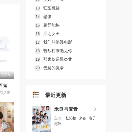
狂医魔徒
13
恶缘
14
超异能族
15
泪之女王
16
我们的浪漫电影
17
苦尽柑来遇见你
18
那家伙是黑炎龙
19
善意的竞争
20
已完结
百鬼
苏木继承了失踪父亲留下的白事馆，本想低调扎纸维生，却因一具流血的新娘纸人卷入了一场跨越十年的惊天阴谋。这纸人身上，竟贴着父亲消失前的绝命符箓。为了寻找父亲，苏木手持家传罗盘，独闯古镇鬼婚宴，掌扇招魂神棍。深陷租界纸域大楼，反杀吸血资本家。最终踏入生人勿近的封门村，揭开百人活尸背后的血泪冤案。随着三块罗盘碎片合一，当年的背叛者，父亲的结拜兄弟王叔现身夺宝。王叔布下万怨噬魂阵，欲将苏木炼成杀戮傀儡。生死关头，苏木觉醒苏家至高血脉，融合父亲残魂，引九霄神雷荡平邪祟。你以为苏家扎的是纸，不，扎的是这世间的公道。从此，苏木手持罗盘，行走阴阳，开启了一段热血又诡异的捉鬼传奇。
最近更新
米良与麦青
主演：
杜沁怡
来喜
瑛子
赵波