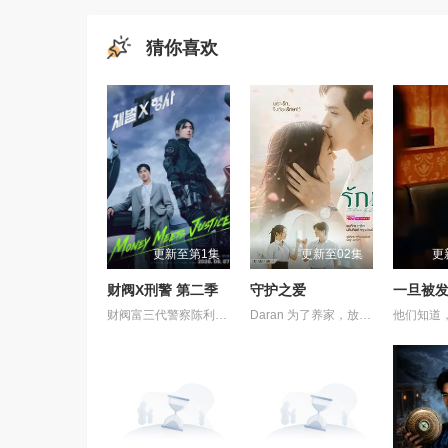
猜你喜欢
更新至第1集
更新至02集
更
财阀X刑警 第二季
守护之爱
一旦被
财阀富三代警察陈利手（安普贤 饰）华丽回归，完美蜕变为成熟专业的刑警，继续以财力同实力展开查案历险记。新上司朱惠拉（郑恩彩 饰）空降，两个性格不合的拍挡将联手破案。
Daran 为了养家，放弃了上大学的梦想，高中毕业后便开始工作。然而，她一直难以找到稳定的工作，最终只能在一家广播电视公司担任保安。 命运弄人，她在那里重逢了高中时期深爱的前男友 Rangsiman。如今的 Rangsiman 已经成为电视台的高层主管，事业有成，并且已经与另一位女性订婚。 年轻时，两人曾深爱彼此，却因为误会和彼此隐瞒的秘密而分手。多年后再次相遇，Rangsiman 发现自己始终无法忘记 Daran。他想知道，当年她为什么突然离开自己，以及这些年她究竟经历了什么，才会走到今天这一步。 随着真相一点点揭开，两人不得不面对过去的伤痛、彼此的愧疚，以及现实中的重重阻碍，包括 Rangsiman 的婚约。