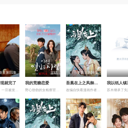
新至第01集
完结
更新至第06集
发现就完了
我的荒糖恋爱
吾凰在上之凤御四方
我以纸人镇
他们知道，一旦被发现，一切都会结束。 一对高中情侣努力守护他们的秘密恋情， 在嫉妒、误解和被发现的恐惧中艰难前行。 他们的爱情始于学校空无一人的体育器材室。 他们立下一个约定： 「如果有人发现我们的关系，我们就分手。」 他们相爱——却不得不隐藏。 一个关于两个少年在冲突、距离与脆弱中学会爱的动人成长故事。
野心勃勃的女检察官高恩世（贺营 饰）意外失忆，住进拳击教练张泰河（丁海寅 饰）家中，对方还自称是她的男友。这段剪不断理还乱的棘手关系，能发展成一段真爱吗？
改编自快看漫画作者嗷小泽的独家连载漫画《吾凰在上》。 现代少女奚圆（姜贞羽 饰）因意外踏入玄机界，继而卷入虎云国内乱的漩涡，身陷重重危机，而在一次次险象环生中，奚圆的真实身份逐渐浮出水面，她体内的凤凰神力也在机缘巧合下被激发觉醒。肩负整个玄机界安危的奚圆将个人的生死抛之脑后挺身而出，勇敢地向至高的神律挑战，并最终凭借自身的聪慧与坚韧守护了玄机界的苍生。