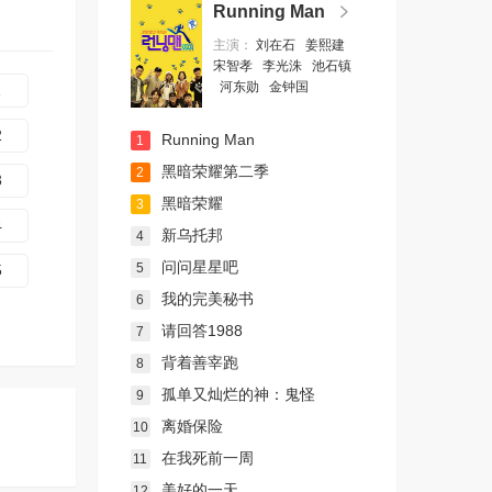
Running Man
主演：
刘在石
姜熙建
宋智孝
李光洙
池石镇
河东勋
金钟国
1
2
Running Man
1
黑暗荣耀第二季
2
3
黑暗荣耀
3
4
新乌托邦
4
问问星星吧
5
5
我的完美秘书
6
请回答1988
7
背着善宰跑
8
孤单又灿烂的神：鬼怪
9
离婚保险
10
在我死前一周
11
美好的一天
12