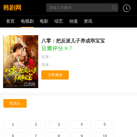
韩剧网
首页
电视剧
电影
综艺
动漫
资讯
八零：把反派儿子养成乖宝宝
豆瓣评分:9.7
主演：
导演：
立即播放
已完结
高清云
1
2
3
4
5
6
7
8
9
10