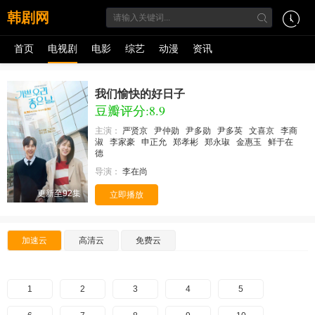
韩剧网
首页
电视剧
电影
综艺
动漫
资讯
我们愉快的好日子
豆瓣评分:8.9
主演：
严贤京
尹仲勋
尹多勋
尹多英
文喜京
李商
淑
李家豪
申正允
郑孝彬
郑永琡
金惠玉
鲜于在
德
导演：
李在尚
更新至92集
立即播放
加速云
高清云
免费云
1
2
3
4
5