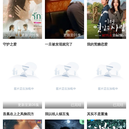
更新至01集
更新至01集
全12集
守护之爱
一旦被发现就完了
我的荒糖恋爱
更新至第06集
已完结
已完结
吾凰在上之凤御四方
我以纸人镇百鬼
其实不是重逢