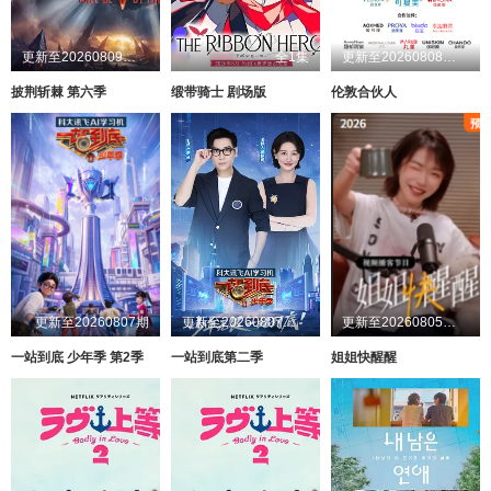
更新至20260809超前企划第2期
全1集
更新至20260808第1期
披荆斩棘 第六季
缎带骑士 剧场版
伦敦合伙人
更新至20260807期
更新至20260807第1期
更新至20260805第1期加更
一站到底 少年季 第2季
一站到底第二季
姐姐快醒醒