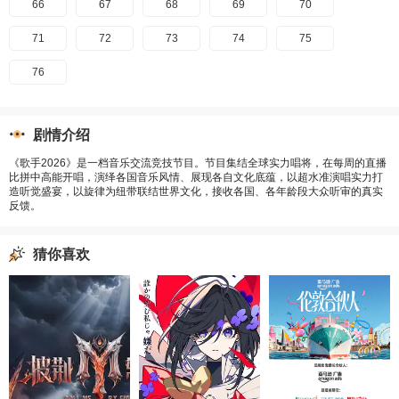
66
67
68
69
70
71
72
73
74
75
76
剧情介绍
《歌手2026》是一档音乐交流竞技节目。节目集结全球实力唱将，在每周的直播
比拼中高能开唱，演绎各国音乐风情、展现各自文化底蕴，以超水准演唱实力打
造听觉盛宴，以旋律为纽带联结世界文化，接收各国、各年龄段大众听审的真实
反馈。
猜你喜欢