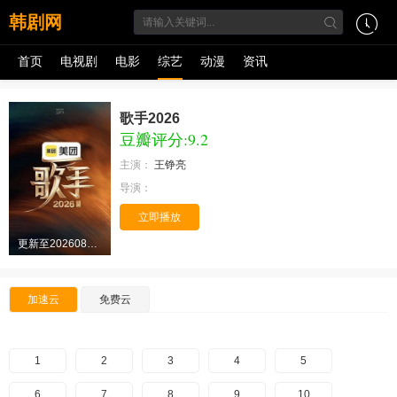
韩剧网
首页
电视剧
电影
综艺
动漫
资讯
歌手2026
豆瓣评分:9.2
主演：
王铮亮
导演：
立即播放
更新至20260808期
加速云
免费云
1
2
3
4
5
6
7
8
9
10