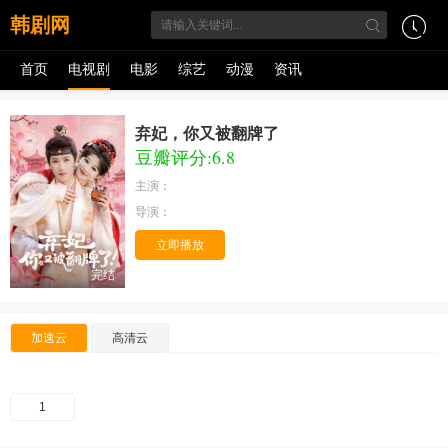
韩剧网
首页
电视剧
电影
综艺
动漫
资讯
弃妃，你又被翻牌了
豆瓣评分:6.8
主演：
导演：
立即播放
完结
加速云
高清云
1