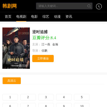
韩剧网
首页
电视剧
电影
综艺
动漫
资讯
逆时追捕
豆瓣评分:8.4
主演：
江一燕
金瀚
导演：
信鹏
立即播放
已完结
高清云
1
2
3
4
5
6
7
8
9
10