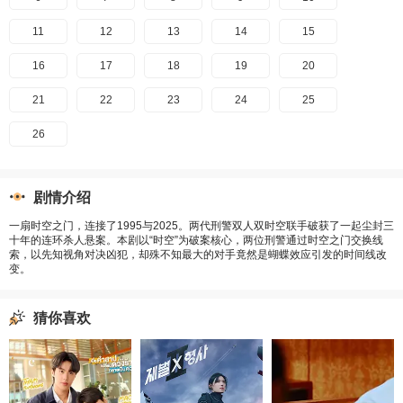
11
12
13
14
15
16
17
18
19
20
21
22
23
24
25
26
剧情介绍
一扇时空之门，连接了1995与2025。两代刑警双人双时空联手破获了一起尘封三
十年的连环杀人悬案。本剧以“时空”为破案核心，两位刑警通过时空之门交换线
索，以先知视角对决凶犯，却殊不知最大的对手竟然是蝴蝶效应引发的时间线改
变。
猜你喜欢