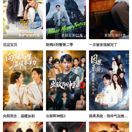
更新至第01集
更新至第01集
更新至第01集
厄运宝贝
财阀X刑警第二季
一旦被发现就完了
完结
完结
完结
向阳而生，温暖如初
出狱即神医2
因果系统：我夺气运救苍生