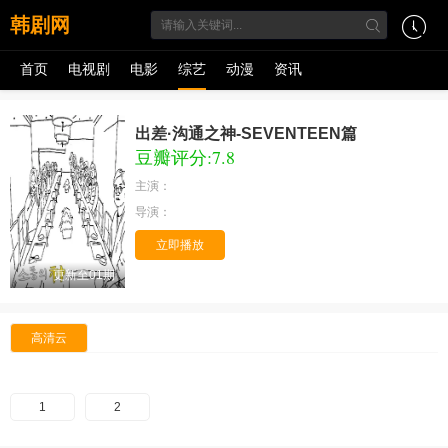
韩剧网
首页
电视剧
电影
综艺
动漫
资讯
出差·沟通之神-SEVENTEEN篇
豆瓣评分:7.8
主演：
导演：
立即播放
更新至01期
高清云
1
2