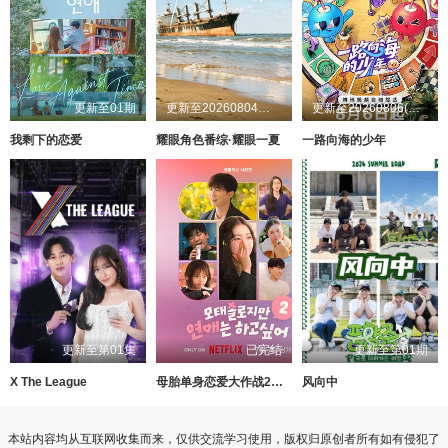
更新至01期
更新至20260804第1期
更新至20260806(第1期)
我剩下的恋爱
耀眼角色番综·耀眼一夏
一路向海的少年
更新至第01集
已完结
更新至第01期
X The League
母胎单身恋爱大作战2（节目售后）
风向中
本站内容均从互联网收集而来，仅供交流学习使用，版权归原创者所有如有侵犯了