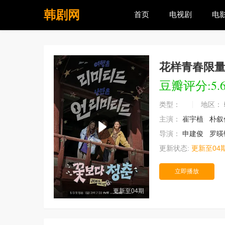
韩剧网
首页
电视剧
电
花样青春限
豆瓣评分:5.
类型：
地区：
主演：
崔宇植
朴叙
导演：
申建俊
罗暎
更新状态:
更新至04
立即播放
更新至04期