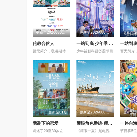
更新至20260808第1期
更新至20260807期
伦敦合伙人
一站到底 少年季 第2季
一站到
暂无简介，敬请期待
少年益智科普答题节目
暂无简介
更新至01期
更新至20260808第2期
我剩下的恋爱
耀眼角色番综·耀眼一夏
一路向
讲述了20至30岁左右的年轻人在经历人生终点后，寻找真爱的故事。
《耀眼一夏》是电视剧《耀眼》售后的毕业角色番综，由关晓彤、李昀锐、毛俊杰、边天扬、王翰闻、高秋梓原班主演齐聚录制。扎扎亭的老朋友们陆续回来，大家一起笑闹，一起为那场筹备已久的毕业联欢晚会亮灯开场。两天一夜，从二人的精心准备到众人相聚——这场迟来的重聚，终于让那个夏天有了最耀眼的收尾。