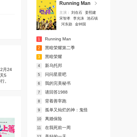
Running Man
主演：
刘在石
姜熙建
宋智孝
李光洙
池石镇
河东勋
金钟国
Running Man
1
黑暗荣耀第二季
2
黑暗荣耀
3
新乌托邦
4
月24
问问星星吧
5
天5
进行。
我的完美秘书
6
请回答1988
7
背着善宰跑
8
孤单又灿烂的神：鬼怪
9
离婚保险
10
在我死前一周
11
美好的一天
12