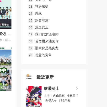
狂医魔徒
13
恶缘
14
超异能族
15
至第4集
泪之女王
16
不良一族寻爱记 第二季
我们的浪漫电影
17
本季将舞台搬到了阳光明媚的冲绳，来自日本各地的暴走族与不良男女齐聚新学校。他们将带着各自复杂的过去在海边展开共同生活，不仅直面碰撞的火花与羁绊，也在真挚的恋爱中寻求“人生重启”的蜕变。
苦尽柑来遇见你
18
那家伙是黑炎龙
19
善意的竞争
20
最近更新
第01期
缎带骑士
主演：
内山昂辉
小林星兰
新谷真弓
门仓早彩