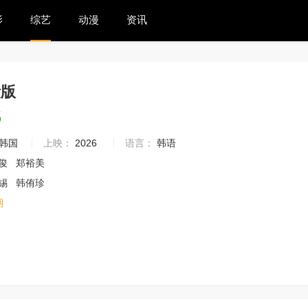
影
综艺
动漫
资讯
量版
6
韩国
上映：
2026
语言：
韩语
俊
郑裕美
锡
韩侑珍
期