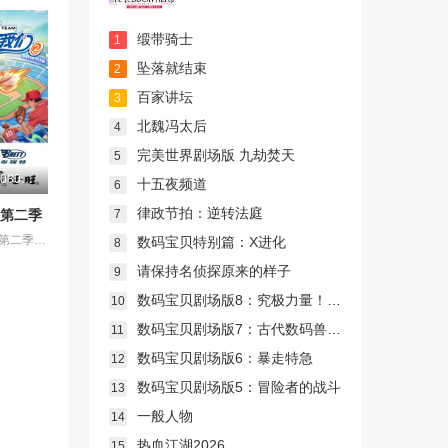
缎带骑士
1
坠落就结束
2
百家讲坛
3
北魏冯太后
4
完美世界剧场版 九劫焚天
5
更新至20260807(第2期)
十五夜频道
6
律政节拍：逆转法庭
7
 第二季
《超棒的我们第二季》是一档运动竞技成长类真人秀，集结多位棒球少年，以多维度考核争夺席位，层层比拼后选拔9位少年锁定首发，与强队对决。全程记录少年们从独自拼搏到凝聚团魂的成长，打造兼具竞技性与观赏性的青春成长纪实。
数码宝贝特别篇：X进化
8
请保持名侦探原来的样子
9
数码宝贝剧场版8：究极力量！爆裂模式发动
10
数码宝贝剧场版7：古代数码兽复活
11
数码宝贝剧场版6：暴走特急
12
数码宝贝剧场版5：冒险者的战斗
13
一般人物
14
热血江湖2026
15