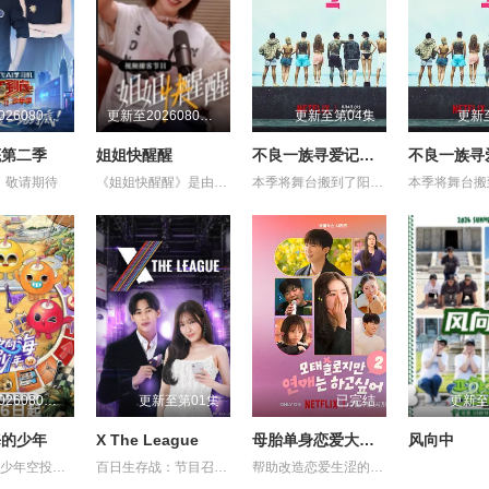
更新至20260807第1期
更新至20260805第1期加更
更新至第04集
更新
底第二季
姐姐快醒醒
不良一族寻爱记第二季
，敬请期待
《姐姐快醒醒》是由刘恋主理的一档女性向视频播客节目，每期邀请一位有故事女性嘉宾来到刘恋家中，展开轻松、真实的朋友式对谈。节目围绕成长、关系、职场、情绪与人生选择等话题，呈现不同女性在聚光灯之外鲜活、有共鸣的一面。
本季将舞台搬到了阳光明媚的冲绳，来自日本各地的暴走族与不良男女齐聚新学校。他们将带着各自复杂的过去在海边展开共同生活，不仅直面碰撞的火花与羁绊，也在真挚的恋爱中寻求“人生重启”的蜕变。
更新至20260808期
更新至第01集
已完结
更新至
海的少年
X The League
母胎单身恋爱大作战2（节目售后）
风向中
节目将5位少年空投至离海最远的大陆腹地，他们只有一辆车和一车椰子们，通过在途径补给站完成挑战任务，获取里程盲盒，一路向海，最终解锁终极目标地。这不仅是档公路远行节目，更是一场积蓄力量奔赴山海，在实践中探寻与体验的少年成长旅行真人秀。
百日生存战：节目召集了来自全球 9 个国家（韩国、中国、日本、美国、泰国、越南、印度尼西亚、新加坡和马来西亚）的 40 位顶级网络红人和明星主播。八大国家队：选手们被划分为 8 支国家/地区代表队，在为期 100 天 的赛程中进行 5 轮高强度的带货淘汰赛
帮助改造恋爱生涩的母胎单身们人生第一次恋爱的恋爱真人秀