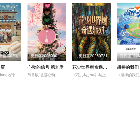
新至第02集
更新至20260808期
更新至20260731
糕店
心动的信号 第九季
花少世界树奇遇派对
超棒的我们
《Biong Biong地球游戏厅》衍生综艺
节目以“坦荡心动，爱意直行”为核心主题，聚焦真诚直白的新式恋爱，告别无效拉扯，走进心动小屋，见证单身青年之间萌生的浪漫情愫。
《花儿与少年》与上海博物馆联动，以“世界树之巅：美洲古代文明大展”为依托，通过嘉宾的亲历讲述与现场互动，串联起远方的遇见与脚下的根脉。