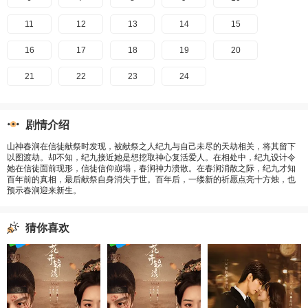
11
12
13
14
15
16
17
18
19
20
21
22
23
24
剧情介绍
山神春涧在信徒献祭时发现，被献祭之人纪九与自己未尽的天劫相关，将其留下
以图渡劫。却不知，纪九接近她是想挖取神心复活爱人。在相处中，纪九设计令
她在信徒面前现形，信徒信仰崩塌，春涧神力溃散。在春涧消散之际，纪九才知
百年前的真相，最后献祭自身消失于世。百年后，一缕新的祈愿点亮十方烛，也
预示春涧迎来新生。
猜你喜欢