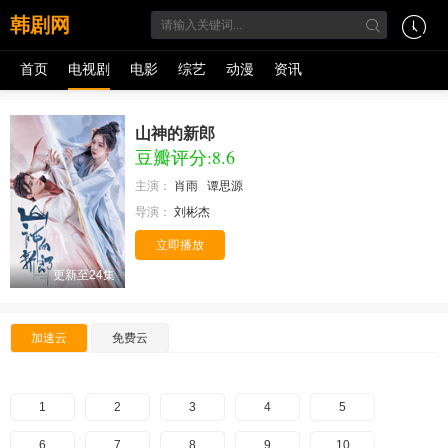
韩剧网
首页
电视剧
电影
综艺
动漫
资讯
山神的新郎
豆瓣评分:8.6
主演：
肖雨
谭思源
导演：
刘彬杰
立即播放
更新至24集
加速云
免费云
1
2
3
4
5
6
7
8
9
10