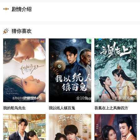
剧情介绍
猜你喜欢
更新至04集
全10集
更新至06集
我的鸵鸟先生
我以纸人镇百鬼
吾凰在上之凤御四方