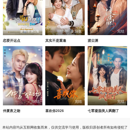
更新至第1集
全16集
完结
恋爱开运点
其实不是重逢
渡尘渊
完结
完结
完结
仲夏夜之吻
喜欢你2026
七零凝脂美人飒翻了
本站内容均从互联网收集而来，仅供交流学习使用，版权归原创者所有如有侵犯了