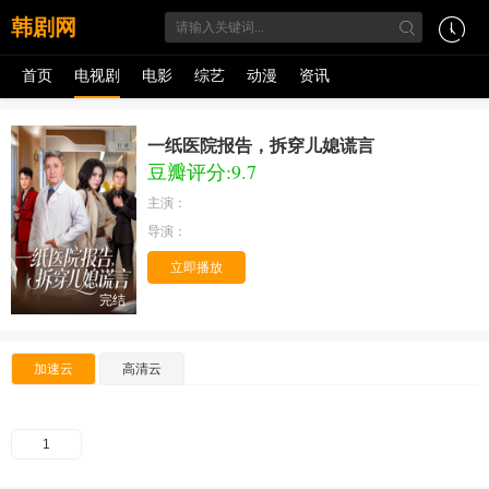
韩剧网
首页
电视剧
电影
综艺
动漫
资讯
一纸医院报告，拆穿儿媳谎言
豆瓣评分:9.7
主演：
导演：
立即播放
完结
加速云
高清云
1