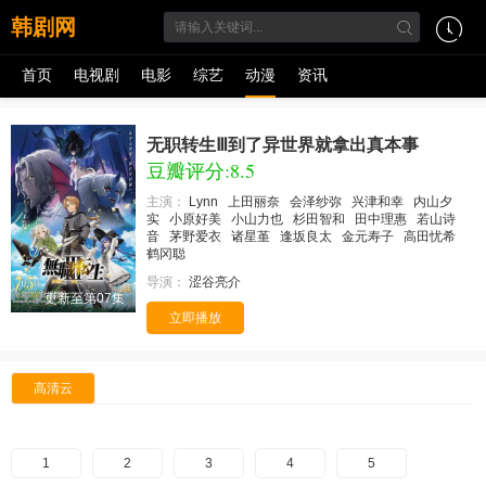
韩剧网
首页
电视剧
电影
综艺
动漫
资讯
无职转生Ⅲ到了异世界就拿出真本事
豆瓣评分:8.5
主演：
Lynn
上田丽奈
会泽纱弥
兴津和幸
内山夕
实
小原好美
小山力也
杉田智和
田中理惠
若山诗
音
茅野爱衣
诸星堇
逢坂良太
金元寿子
高田忧希
鹤冈聪
导演：
涩谷亮介
更新至第07集
立即播放
高清云
1
2
3
4
5